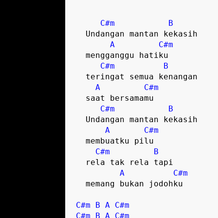
C#m
B
  Undangan mantan kekasih

A
C#m
  mengganggu hatiku

C#m
B
  teringat semua kenangan

A
C#m
  saat bersamamu

C#m
B
  Undangan mantan kekasih

A
C#m
  membuatku pilu

C#m
B
  rela tak rela tapi

A
C#m
  memang bukan jodohku  

C#m
B
A
C#m
C#m
B
A
C#m