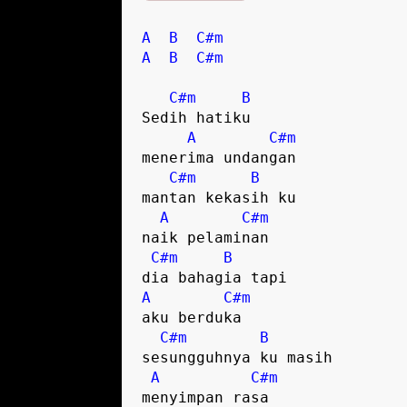
A
B
C#m
A
B
C#m
C#m
B
Sedih hatiku 

A
C#m
menerima undangan

C#m
B
mantan kekasih ku 

A
C#m
naik pelaminan

C#m
B
A
C#m
aku berduka

C#m
B
sesungguhnya ku masih 

A
C#m
menyimpan rasa  
