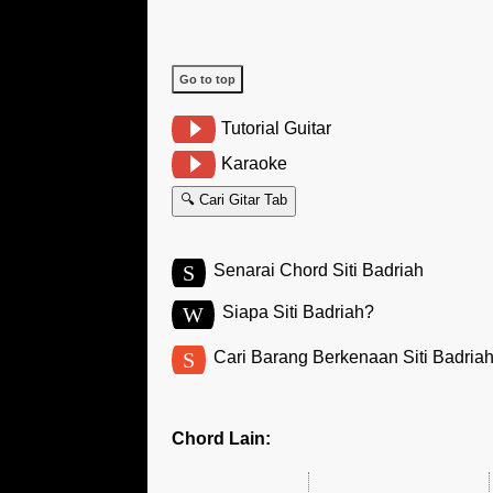
Go to top
Tutorial Guitar
Karaoke
🔍 Cari Gitar Tab
S
Senarai Chord Siti Badriah
W
Siapa Siti Badriah?
S
Cari Barang Berkenaan Siti Badria
Chord Lain: