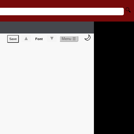
🔍
🌙
▲
▼
Menu ☰
Save
Font