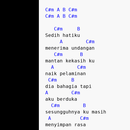
C#m
A
B
C#m
C#m
A
B
C#m
C#m
B
Sedih hatiku 

A
C#m
menerima undangan

C#m
B
mantan kekasih ku 

A
C#m
naik pelaminan

C#m
B
A
C#m
aku berduka

C#m
B
sesungguhnya ku masih 

A
C#m
menyimpan rasa  
