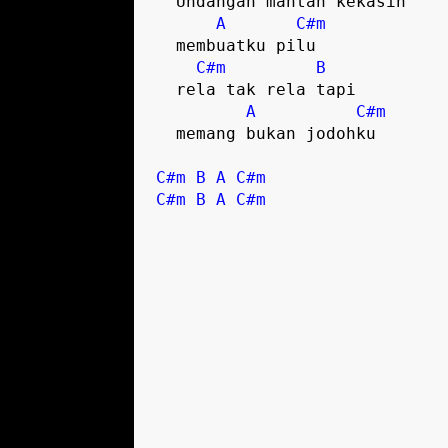
  Undangan mantan kekasih

A
C#m
  membuatku pilu

C#m
B
  rela tak rela tapi

A
C#m
  memang bukan jodohku  

C#m
B
A
C#m
C#m
B
A
C#m