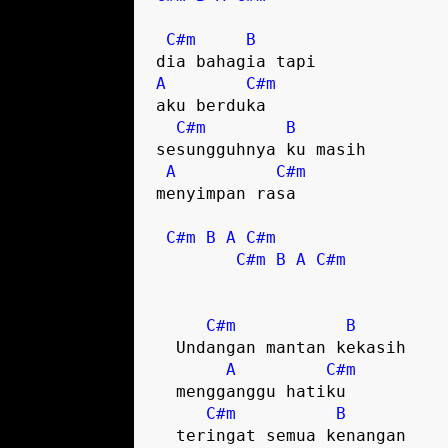
C#m
B
A
C#m
aku berduka

C#m
B
sesungguhnya ku masih 

A
C#m
menyimpan rasa  

C#m
B
A
C#m
C#m
B
A
C#m
C#m
B
  Undangan mantan kekasih

A
C#m
  mengganggu hatiku

C#m
B
  teringat semua kenangan
