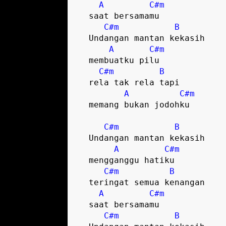
A
C#m
  saat bersamamu

C#m
B
  Undangan mantan kekasih

A
C#m
  membuatku pilu

C#m
B
  rela tak rela tapi

A
C#m
  memang bukan jodohku  

C#m
B
  Undangan mantan kekasih

A
C#m
  mengganggu hatiku

C#m
B
  teringat semua kenangan

A
C#m
  saat bersamamu

C#m
B