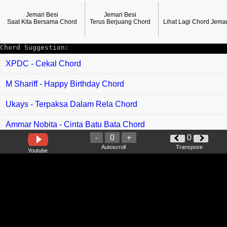
Jemari Besi
Jemari Besi
Saat Kita Bersama Chord
Terus Berjuang Chord
Lihat Lagi Chord Jema
Chord Suggestion:
XPDC - Cekal Chord
M Shariff - Happy Birthday Chord
Ukays - Terpaksa Dalam Rela Chord
Ammar Nobita - Cinta Batu Bata Chord
-
0
+
0
Arief - Sakitnya Hatiku Chord
Autoscroll
Transpose
Youtube
Bruno Mars - Marry You Chord
Lilis Suryani - Tiga Malam Chord
Westlife - Flying Without Wing Chord
Liang Wen Fu - Xi Shui Chang Liu Chord