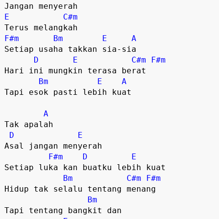
E
C#m
F#m
Bm
E
A
Setiap usaha takkan sia-sia 

D
E
C#m
F#m
Hari ini mungkin terasa berat 

Bm
E
A
Tapi esok pasti lebih kuat 

A
Tak apalah 

D
E
Asal jangan menyerah 

F#m
D
E
Setiap luka kan buatku lebih kuat 

Bm
C#m
F#m
Hidup tak selalu tentang menang 

Bm
Tapi tentang bangkit dan 
