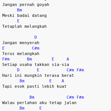
Jangan pernah goyah 

Bm
Meski badai datang 

E
Tetaplah melangkah 

D
E
C#m
F#m
Bm
E
A
Setiap usaha takkan sia-sia 

D
E
C#m
F#m
Hari ini mungkin terasa berat 

Bm
E
A
Tapi esok pasti lebih kuat 

Bm
C#m
F#m
Walau perlahan aku tetap jalan 

Bm
E