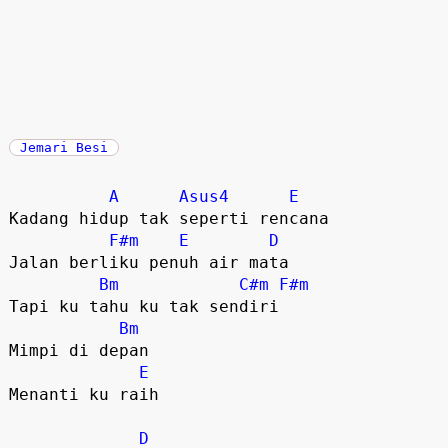
Jemari Besi
A
Asus4
E
Kadang hidup tak seperti rencana

F#m
E
D
Jalan berliku penuh air mata 

Bm
C#m
F#m
Tapi ku tahu ku tak sendiri

Bm
Mimpi di depan 

E
Menanti ku raih 

D