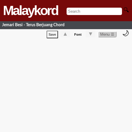
Malaykord
🔍
Jemari Besi - Terus Berjuang Chord
🌙
▲
▼
Menu ☰
Save
Font