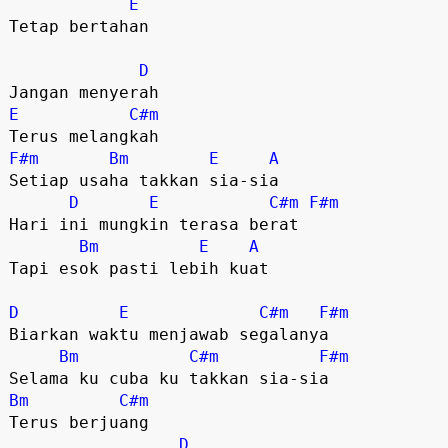
E
Tetap bertahan 

D
E
C#m
F#m
Bm
E
A
Setiap usaha takkan sia-sia 

D
E
C#m
F#m
Hari ini mungkin terasa berat 

Bm
E
A
Tapi esok pasti lebih kuat 

D
E
C#m
F#m
Biarkan waktu menjawab segalanya 

Bm
C#m
F#m
Bm
C#m
Terus berjuang 

D