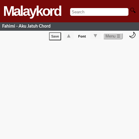
Malaykord
🔍
Fahimi - Aku Jatuh Chord
🌙
▲
▼
Menu ☰
Save
Font