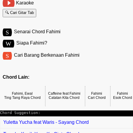
Karaoke
🔍 Cari Gitar Tab
S
Senarai Chord Fahimi
W
Siapa Fahimi?
S
Cari Barang Berkenaan Fahimi
Chord Lain:
Fahimi, Ewal
Caffeine feat Fahimi
Fahimi
Fahimi
Ting Tang Raya Chord
Catatan Kita Chord
Cari Chord
Esok Chord
Chord Suggestion:
Yuletta Yucha feat Waris - Sayang Chord