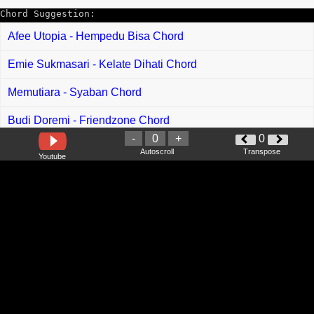
Chord Suggestion:
Afee Utopia - Hempedu Bisa Chord
Emie Sukmasari - Kelate Dihati Chord
Memutiara - Syaban Chord
Budi Doremi - Friendzone Chord
-
0
+
0
Dylan Sinclair - Imy Chord
Autoscroll
Transpose
Youtube
Hendri Endico - Bilang Par Rindu Chord
Harry Parintang - Balulua Tangih Ka Dado Chord
Dekwa - Terbayang Bayang Chord
Igat AB - Biar Tuai Asal Begaya Chord
Andrew Lanting - Sulu Temawai Lama Chord