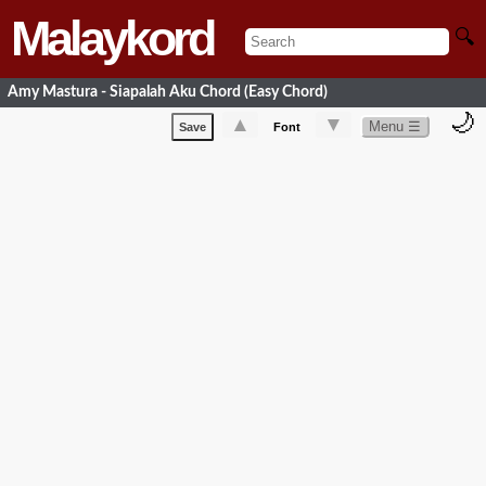
Malaykord
🔍
Amy Mastura - Siapalah Aku Chord (Easy Chord)
🌙
▲
▼
Menu ☰
Save
Font