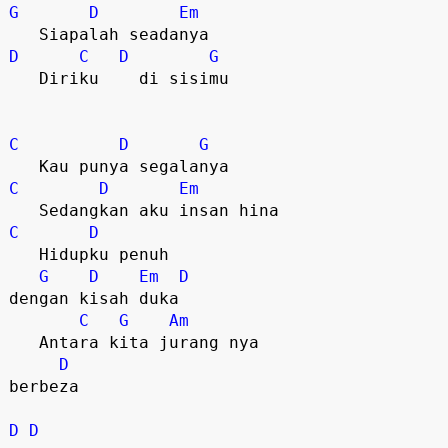
G
D
Em
D
C
D
G
   Diriku    di sisimu  

C
D
G
C
D
Em
C
D
   Hidupku penuh 

G
D
Em
D
dengan kisah duka

C
G
Am
   Antara kita jurang nya 

D
berbeza

D
D