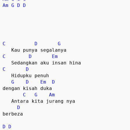
Am
G
D
D
C
D
G
C
D
Em
C
D
   Hidupku penuh 

G
D
Em
D
dengan kisah duka

C
G
Am
   Antara kita jurang nya 

D
berbeza

D
D