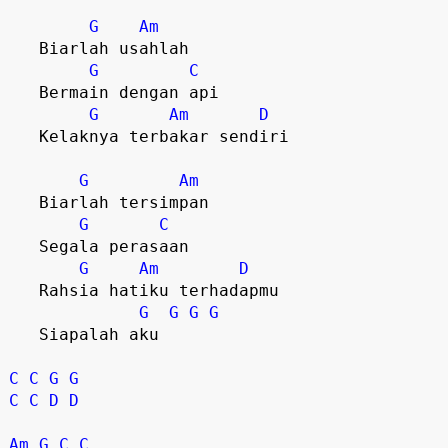
G
Am
   Biarlah usahlah

G
C
   Bermain dengan api

G
Am
D
   Kelaknya terbakar sendiri  

G
Am
   Biarlah tersimpan

G
C
   Segala perasaan

G
Am
D
   Rahsia hatiku terhadapmu

G
G
G
G
   Siapalah aku

C
C
G
G
C
C
D
D
Am
G
C
C