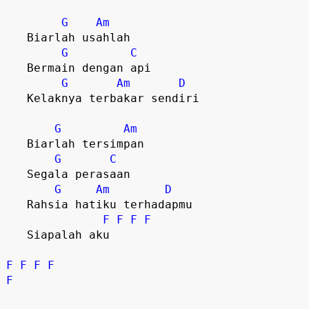
G
Am
   Biarlah usahlah

G
C
   Bermain dengan api

G
Am
D
   Kelaknya terbakar sendiri  

G
Am
   Biarlah tersimpan

G
C
   Segala perasaan

G
Am
D
   Rahsia hatiku terhadapmu

F
F
F
F
   Siapalah aku

F
F
F
F
F