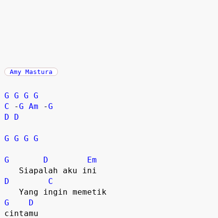
Amy Mastura
G
G
G
G
C
 -
G
Am
 -
G
D
D
G
G
G
G
G
D
Em
D
C
G
D