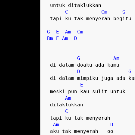
 untuk ditaklukkan  

C
Cm
G
 tapi ku tak menyerah begitu saja  

G
E
Am
Cm
Bm
E
Am
D
G
Am
 di dalam doaku ada kamu  

D
G
 di dalam mimpiku juga ada kamu  

E
 meski pun kau sulit untuk 

Am
 ditaklukkan  

C
 tapi ku tak menyerah  

Am
D
 aku tak menyerah   oo  
