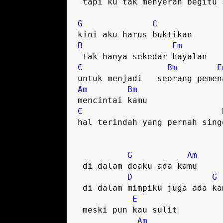
 tapi ku tak menyerah begitu saja  

G
C
B
Em
C
Bm
E
Am
Bm
C
hal terindah yang pernah singg
G
Am
 di dalam doaku ada kamu  

D
G
 di dalam mimpiku juga ada kamu  

E
 meski pun kau sulit 

Am