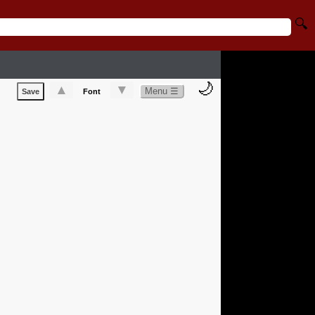
🔍
🌙
▲
▼
Menu ☰
Save
Font