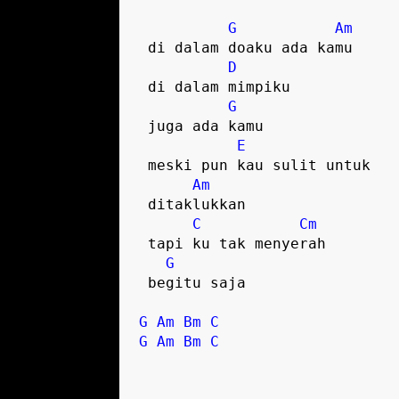
G
Am
 di dalam doaku ada kamu  

D
 di dalam mimpiku 

G
 juga ada kamu  

E
 meski pun kau sulit untuk 

Am
 ditaklukkan  

C
Cm
 tapi ku tak menyerah 

G
 begitu saja  

G
Am
Bm
C
G
Am
Bm
C