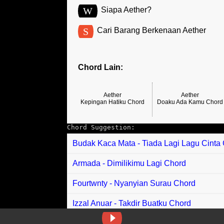
W
Siapa Aether?
S
Cari Barang Berkenaan Aether
Chord Lain:
Aether
Aether
Kepingan Hatiku Chord
Doaku Ada Kamu Chord
Chord Suggestion:
Budak Kaca Mata - Tiada Lagi Lagu Cinta
Armada - Dimilikimu Lagi Chord
Fourtwnty - Nyanyian Surau Chord
Izzal Anuar - Takdir Buatku Chord
Farihin Arnia - Jatuh Bangun Chord