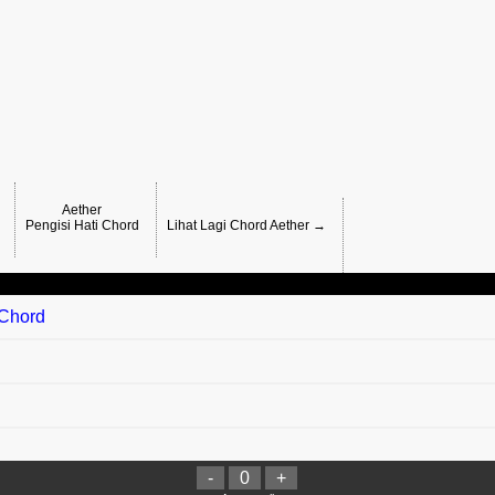
Aether
Pengisi Hati Chord
Lihat Lagi Chord Aether →
 Chord
-
0
+