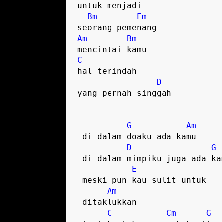
untuk menjadi   

Bm
Em
Am
Bm
C
hal terindah 

D
yang pernah singgah  

G
Am
 di dalam doaku ada kamu  

D
G
 di dalam mimpiku juga ada kamu  

E
 meski pun kau sulit untuk 

Am
 ditaklukkan  

C
Cm
G