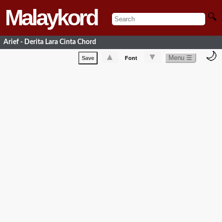
Malaykord
🔍
Arief - Derita Lara Cinta Chord
🌙
▲
▼
Menu ☰
Save
Font