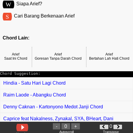
W
Siapa Arief?
S
Cari Barang Berkenaan Arief
Chord Lain:
Arief
Arief
Arief
Saat Ini Chord
Goresan Tanpa Darah Chord
Bertahan Lah Hati Chord
Chord Suggestion:
Hindia - Satu Hari Lagi Chord
Raim Laode - Abangku Chord
Denny Caknan - Kartonyono Medot Janji Chord
Caprice feat Nakalness, Zynakal, SYA, BHeart, Dani
Kurama - No Skibidi Chord
-
0
+
0
Autoscroll
Transpose