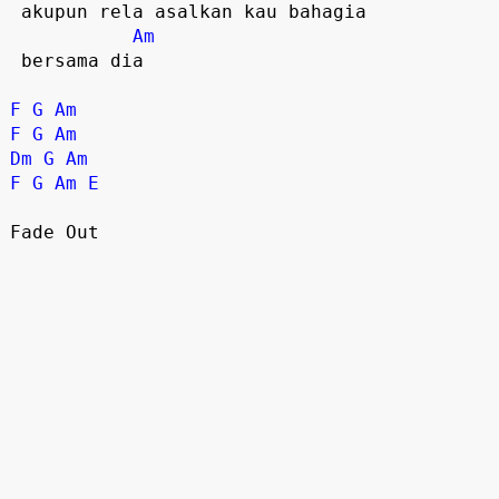
 akupun rela asalkan kau bahagia  

Am
 bersama dia  

F
G
Am
F
G
Am
Dm
G
Am
F
G
Am
E
Fade Out