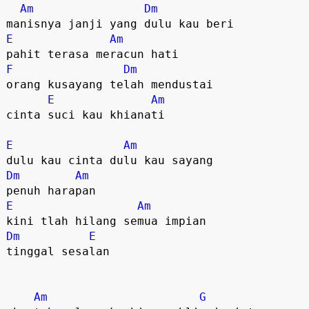
Am
Dm
E
Am
F
Dm
orang kusayang telah mendustai  

E
Am
cinta suci kau khianati  

E
Am
Dm
Am
E
Am
Dm
E
tinggal sesalan  

Am
G