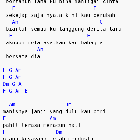
 bertahun lama ku bina mahligai cinta  

F
E
 sekejap saja nyata kini kau berubah  

Am
G
 biarlah semua ku tanggung derita lara  

F
E
 akupun rela asalkan kau bahagia  

Am
 bersama dia  

F
G
Am
F
G
Am
Dm
G
Am
F
G
Am
E
Am
Dm
E
Am
F
Dm
orang kusayang telah mendustai  
