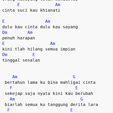
E
Am
cinta suci kau khianati  

E
Am
Dm
Am
E
Am
Dm
E
tinggal sesalan  

Am
G
 bertahun lama ku bina mahligai cinta  

F
E
 sekejap saja nyata kini kau berubah  

Am
G
 biarlah semua ku tanggung derita lara  

F
E