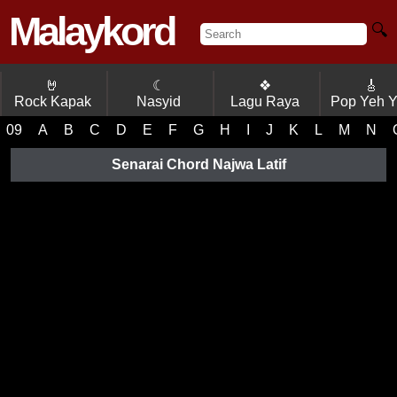
Malaykord
🔍
🤘
☾
❖
🎸
Rock Kapak
Nasyid
Lagu Raya
Pop Yeh 
09
A
B
C
D
E
F
G
H
I
J
K
L
M
N
Senarai Chord Najwa Latif