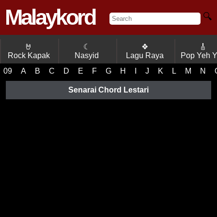
Malaykord
🔍
🤘
☾
❖
🎸
Rock Kapak
Nasyid
Lagu Raya
Pop Yeh 
09
A
B
C
D
E
F
G
H
I
J
K
L
M
N
Senarai Chord Lestari