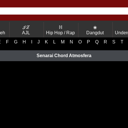
ℐℒ
ℍ
❀
Yeh
AJL
Hip Hop / Rap
Dangdut
Under
E
F
G
H
I
J
K
L
M
N
O
P
Q
R
S
T
Senarai Chord Atmosfera