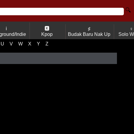
🔍
ℹ
🅺
♯
♀
ground/Indie
Kpop
Budak Baru Nak Up
Solo W
U
V
W
X
Y
Z