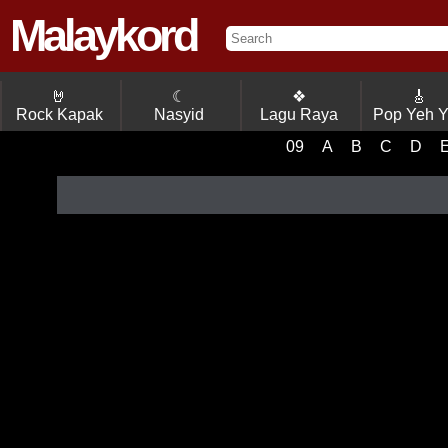
Malaykord
🤘
☾
❖
🎸
Rock Kapak
Nasyid
Lagu Raya
Pop Yeh 
09
A
B
C
D