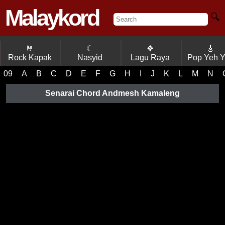
Malaykord
🔍
🤘
☾
❖
🎸
Rock Kapak
Nasyid
Lagu Raya
Pop Yeh 
09
A
B
C
D
E
F
G
H
I
J
K
L
M
N
Senarai Chord Andmesh Kamaleng