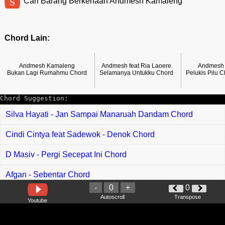
S
Cari Barang Berkenaan Andmesh Kamaleng
Chord Lain:
Andmesh Kamaleng
Andmesh feat Ria Laoere
Andmesh
Bukan Lagi Rumahmu Chord
Selamanya Untukku Chord
Pelukis Pilu 
Chord Suggestion:
Silva Hayati - Jan Sampai Manaruah Dandam Chord
Cindi Cintya feat Sadewok - Denok Chord
D Masiv - Pergi Secepat Ini Chord
Afgan - Sebentar Chord
-
0
+
0
Adik Waniey - Dengki 2 Chord
Autoscroll
Transpose
Youtube
Tomok - Buah Hati Chord