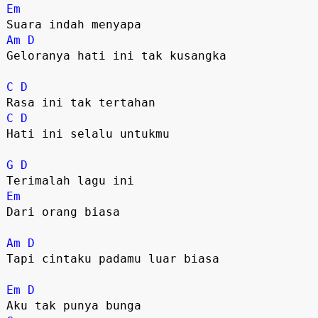
Em
Am
D
Geloranya hati ini tak kusangka

C
D
C
D
Hati ini selalu untukmu

G
D
Em
Dari orang biasa

Am
D
Tapi cintaku padamu luar biasa

Em
D