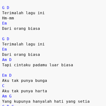
G
D
Terimalah lagu ini

Em
Dari orang biasa

G
D
Em
Am
D
Tapi cintaku padamu luar biasa

Em
D
C
Am
G