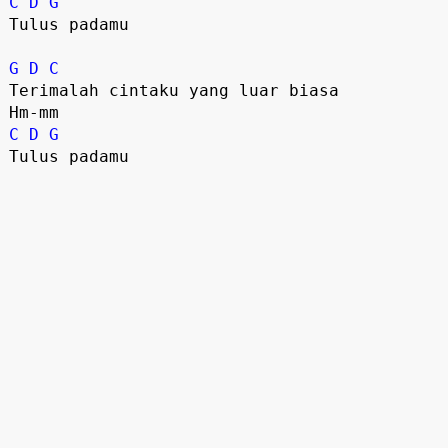
C
D
G
Tulus padamu

G
D
C
Terimalah cintaku yang luar biasa

C
D
G