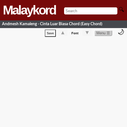
Malaykord
🔍
Andmesh Kamaleng - Cinta Luar Biasa Chord (Easy Chord)
🌙
▲
▼
Menu ☰
Save
Font