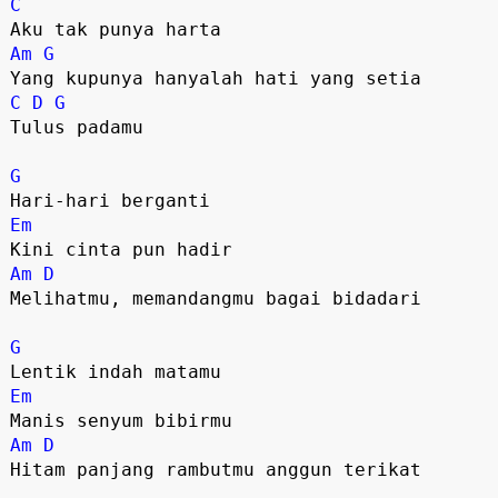
C
Am
G
C
D
G
Tulus padamu

G
Em
Am
D
Melihatmu, memandangmu bagai bidadari

G
Em
Am
D
Hitam panjang rambutmu anggun terikat
