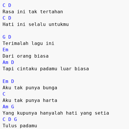
C
D
C
D
Hati ini selalu untukmu

G
D
Em
Am
D
Tapi cintaku padamu luar biasa

Em
D
C
Am
G
C
D
G
Tulus padamu
