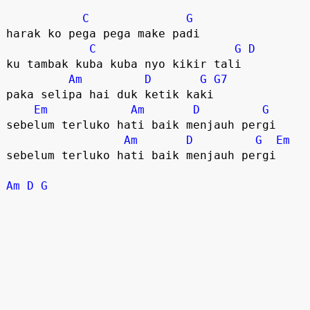
C
G
harak ko pega pega make padi 

C
G
D
ku tambak kuba kuba nyo kikir tali 

Am
D
G
G7
paka selipa hai duk ketik kaki 

Em
Am
D
G
sebelum terluko hati baik menjauh pergi

Am
D
G
Em
sebelum terluko hati baik menjauh pergi

Am
D
G