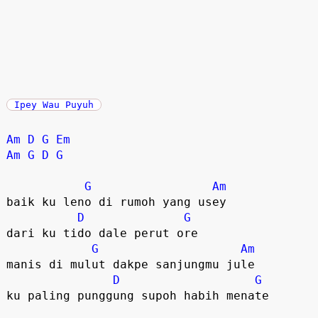
Ipey Wau Puyuh
Am
D
G
Em
Am
G
D
G
G
Am
baik ku leno di rumoh yang usey 

D
G
dari ku tido dale perut ore 

G
Am
manis di mulut dakpe sanjungmu jule

D
G
ku paling punggung supoh habih menate
