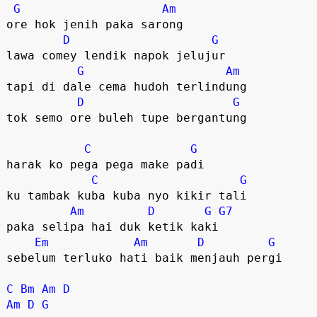
G
Am
ore hok jenih paka sarong 

D
G
lawa comey lendik napok jelujur 

G
Am
tapi di dale cema hudoh terlindung 

D
G
tok semo ore buleh tupe bergantung 

C
G
harak ko pega pega make padi 

C
G
ku tambak kuba kuba nyo kikir tali 

Am
D
G
G7
paka selipa hai duk ketik kaki 

Em
Am
D
G
sebelum terluko hati baik menjauh pergi

C
Bm
Am
D
Am
D
G