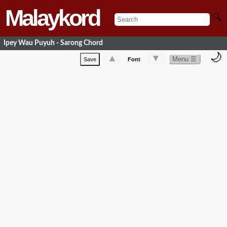
Malaykord
🔍
Ipey Wau Puyuh - Sarong Chord
🌙
▲
▼
Menu ☰
Save
Font