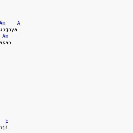
Am
A
ngnya

Am
kan

E
ji
