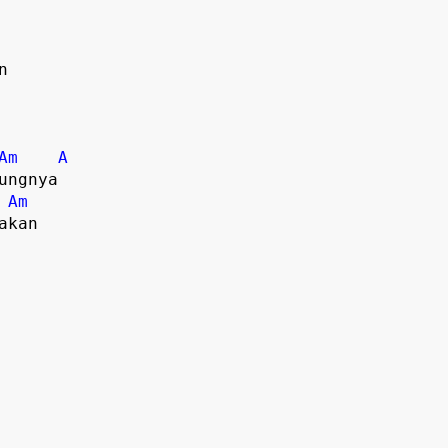


Am
A
ngnya

Am
kan
