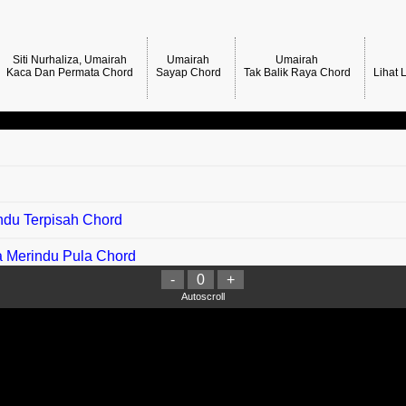
Siti Nurhaliza, Umairah
Umairah
Umairah
Kaca Dan Permata Chord
Sayap Chord
Tak Balik Raya Chord
Lihat 
indu Terpisah Chord
a Merindu Pula Chord
-
0
+
Autoscroll