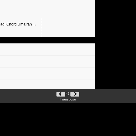
Lagi Chord Umairah →
0
Transpose