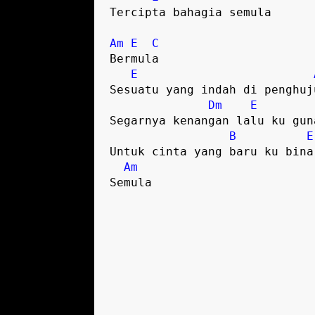
Tercipta bahagia semula

Am
E
C
Bermula

E
Sesuatu yang indah di penghuju
Dm
E
Segarnya kenangan lalu ku guna
B
E
Untuk cinta yang baru ku bina

Am
Semula