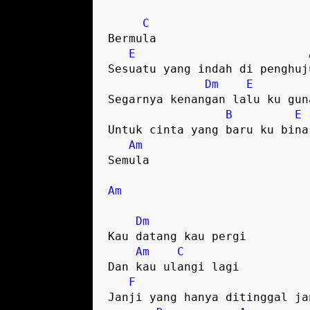
C
Bermula

E
Sesuatu yang indah di penghuju
Dm
E
Segarnya kenangan lalu ku guna
B
E
Untuk cinta yang baru ku bina

Am
Semula

Am
Dm
Kau datang kau pergi

Am
C
Dan kau ulangi lagi

F
Janji yang hanya ditinggal jan