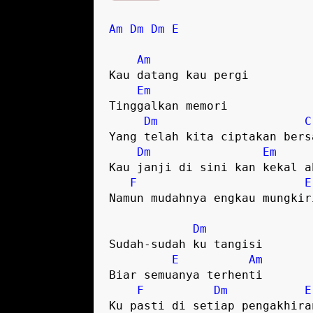
Am
Dm
Dm
E
Am
Kau datang kau pergi

Em
Tinggalkan memori

Dm
C
Yang telah kita ciptakan bersa
Dm
Em
Kau janji di sini kan kekal ab
F
E
Namun mudahnya engkau mungkiri
Dm
Sudah-sudah ku tangisi

E
Am
Biar semuanya terhenti

F
Dm
E
Ku pasti di setiap pengakhiran