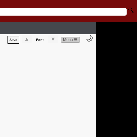
🔍
🌙
▲
▼
Menu ☰
Save
Font