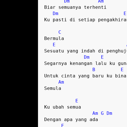
Dm
Am
Biar semuanya terhenti

Dm
E
Ku pasti di setiap pengakhiran
C
Bermula

E
Sesuatu yang indah di penghuju
Dm
E
Segarnya kenangan lalu ku guna
B
E
Untuk cinta yang baru ku bina

Am
Semula

E
Ku ubah semua

Am
G
Dm
Dengan apa yang ada

E