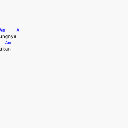
Am
A
ngnya

Am
kan
