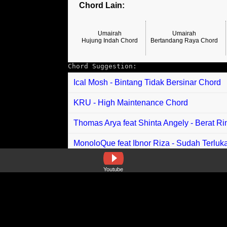
Chord Lain:
Umairah
Umairah
Hujung Indah Chord
Bertandang Raya Chord
Chord Suggestion:
Ical Mosh - Bintang Tidak Bersinar Chord
KRU - High Maintenance Chord
Thomas Arya feat Shinta Angely - Berat R
MonoloQue feat Ibnor Riza - Sudah Terluk
Maryline - Enda Ngenang Budi Chord
Youtube
Hindia - Kita Ke Sana Chord
Laksamana - Akulah Mentari Mu Chord
Abay - Nasib Dagang Nan Malang Chord