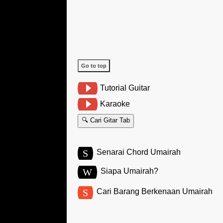
Go to top
Tutorial Guitar
Karaoke
🔍 Cari Gitar Tab
S
Senarai Chord Umairah
W
Siapa Umairah?
S
Cari Barang Berkenaan Umairah