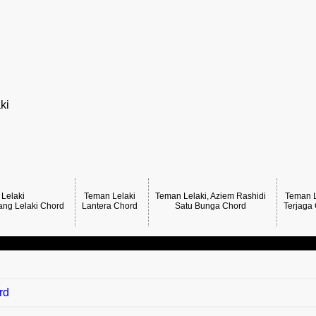
ki
Lelaki
Teman Lelaki
Teman Lelaki, Aziem Rashidi
Teman L
ang Lelaki Chord
Lantera Chord
Satu Bunga Chord
Terjaga
rd