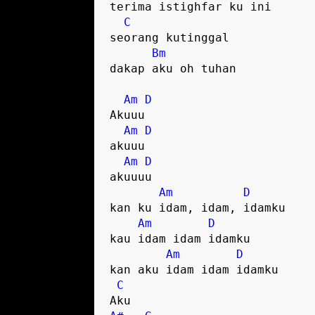
terima istighfar ku ini

C
seorang kutinggal

Bm
dakap aku oh tuhan

Am
D
Akuuu

Am
D
akuuu

Am
D
akuuuu

Am
D
kan ku idam, idam, idamku

Am
D
kau idam idam idamku

Am
D
kan aku idam idam idamku

C