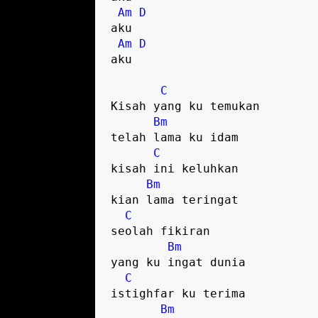
Am
D
aku

Am
D
aku

C
Kisah yang ku temukan

Bm
telah lama ku idam

C
kisah ini keluhkan

Bm
kian lama teringat

C
seolah fikiran

Bm
yang ku ingat dunia

C
istighfar ku terima

Bm