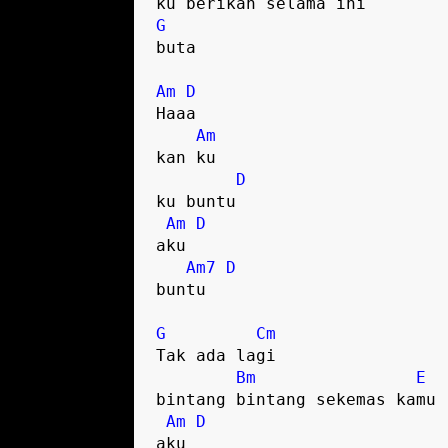
G
buta

Am
D
Haaa

Am
kan ku

D
ku buntu

Am
D
aku

Am7
D
buntu

G
Cm
Tak ada lagi

Bm
E
bintang bintang sekemas kamu

Am
D
aku
