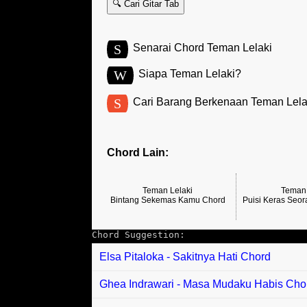
🔍 Cari Gitar Tab
S
Senarai Chord Teman Lelaki
W
Siapa Teman Lelaki?
S
Cari Barang Berkenaan Teman Lela
Chord Lain:
Teman Lelaki
Teman 
Bintang Sekemas Kamu Chord
Puisi Keras Seor
Chord Suggestion:
Elsa Pitaloka - Sakitnya Hati Chord
Ghea Indrawari - Masa Mudaku Habis Cho