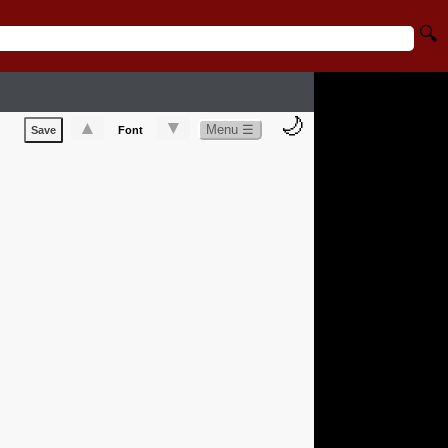
🔍
🌙
▲
▼
Menu ☰
Save
Font