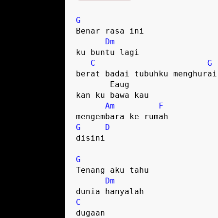
G
Benar rasa ini

Dm
ku buntu lagi

C
G
berat badai tubuhku menghurai

       Eaug 

kan ku bawa kau 

Am
F
G
D
disini

G
Tenang aku tahu

Dm
C
dugaan
