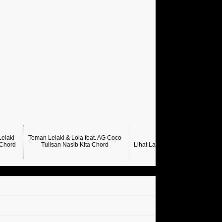
elaki
Teman Lelaki & Lola feat. AG Coco
 Chord
Tulisan Nasib Kita Chord
Lihat Lagi Chord Teman Lelaki 