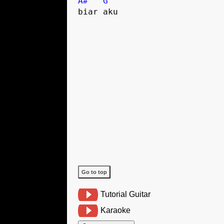
A#
G
biar aku
Go to top
Tutorial Guitar
Karaoke