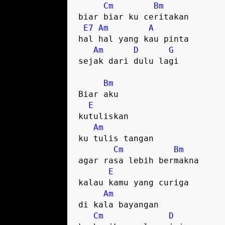
Cm
Bm
biar biar ku ceritakan

E7
Am
A
hal hal yang kau pinta

Am
D
G
sejak dari dulu lagi

Bm
Biar aku 

E
kutuliskan

Am
ku tulis tangan

Cm
Bm
agar rasa lebih bermakna

E
kalau kamu yang curiga

Am
di kala bayangan

Cm
D