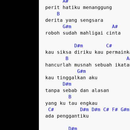
A#
perit hatiku menanggung 

B
derita yang sengsara 

G#m
A#
roboh sudah mahligai cinta

D#m
C#
kau siksa diriku kau permainka
B
A
hancurlah musnah sebuah ikatan
G#m
kau tinggalkan aku 

D#m
tanpa sebab dan alasan 

B
yang ku tau engkau 

C#
D#m
D#m
C#
F#
G#m
ada penggantiku 

D#m