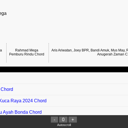
ega
ga
Rahmad Mega
Aris Ariwatan, Joey BPR, Bandi Amuk, Mus May, 
Pemburu Rindu Chord
Anugerah Zaman C
 Chord
u Kuca Raya 2024 Chord
ndu Ayah Bonda Chord
-
0
+
h Dinda Chord
Autoscroll