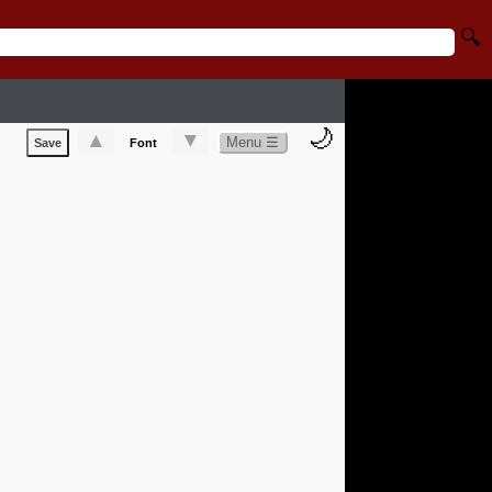
🔍
🌙
▲
▼
Menu ☰
Save
Font