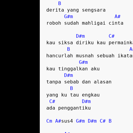
B
derita yang sengsara 

G#m
A#
roboh sudah mahligai cinta

D#m
C#
kau siksa diriku kau permainka
B
A
hancurlah musnah sebuah ikatan
G#m
kau tinggalkan aku 

D#m
tanpa sebab dan alasan 

B
yang ku tau engkau 

C#
D#m
ada penggantiku 

Cm
A#
sus4 
G#m
D#m
C#
B