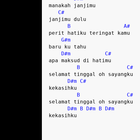
manakah janjimu 

C#
janjimu dulu 

B
A#
perit hatiku teringat kamu 

G#m
baru ku tahu 

D#m
C#
apa maksud di hatimu 

B
C#
selamat tinggal oh sayangku 

D#m
C#
kekasihku 

B
C#
selamat tinggal oh sayangku

D#m
B
D#m
B
D#m