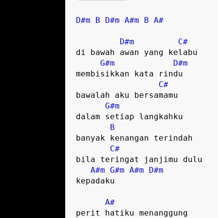
D#m
B
D#m
A#m
B
A#
D#m
C#
di bawah awan yang kelabu

G#m
D#m
membisikkan kata rindu 

C#
bawalah aku bersamamu 

G#m
dalam setiap langkahku 

B
banyak kenangan terindah 

C#
bila teringat janjimu dulu 

A#m
G#m
A#m
D#m
kepadaku 

A#
perit hatiku menanggung 
