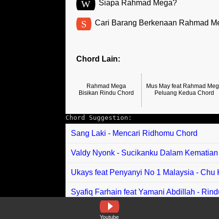
W
Siapa Rahmad Mega?
S
Cari Barang Berkenaan Rahmad M
Chord Lain:
Rahmad Mega
Mus May feat Rahmad Me
Bisikan Rindu Chord
Peluang Kedua Chord
Chord Suggestion:
Sang Laki - Mencari Ridhomu Chord
Valdy Nyonk - Sucikanku Dalam Kematian
Ukays feat Penyanyi No 1 Malaysia - Ch
Syafiq Farhain feat Yamani Abdillah - Ri
Xpose Band,Dina Nadzir - Raya Di Ruma
Youtube