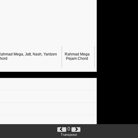
Rahmad Mega, Jatt, Nash, Yantzen
Rahmad Mega
Rahmad Mega
hord
Pejam Chord
Delusi Chord
Liha
0
Transpose