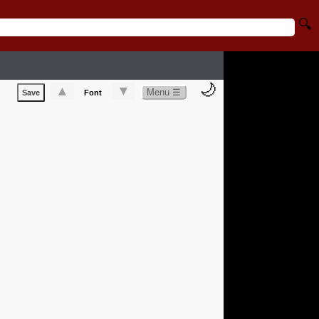
🔍
🌙
▲
▼
Menu ☰
Save
Font