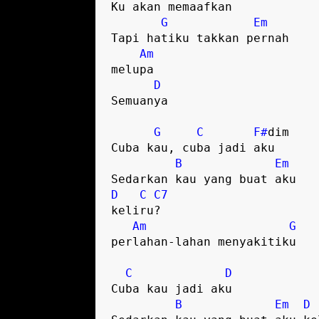
Ku akan memaafkan

G
Em
Tapi hatiku takkan pernah

Am
melupa

D
Semuanya

G
C
F#
dim 

Cuba kau, cuba jadi aku

B
Em
D
C
C7
keliru?

Am
G
perlahan-lahan menyakitiku 

C
D
Cuba kau jadi aku

B
Em
D