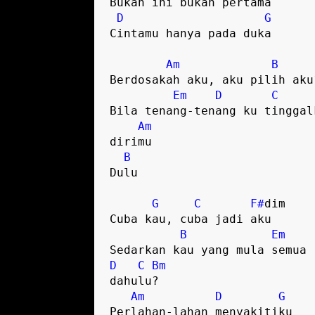
Bukan ini bukan pertama

D
G
Cintamu hanya pada duka

Am
B
Berdosakah aku, aku pilih aku?
Em
D
C
Bila tenang-tenang ku tinggalk
Am
dirimu

B
Dulu

G
C
F#
dim 

Cuba kau, cuba jadi aku

B
Em
D
C
Bm
dahulu?

Am
D
G
Perlahan-lahan menyakitiku
