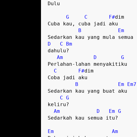
Dulu

G
C
F#
dim 

Cuba kau, cuba jadi aku

B
Em
D
C
Bm
dahulu?

Am
D
G
Perlahan-lahan menyakitiku

C
F#
dim 

Coba jadi aku

B
Em
Em7
Sedarkan kau yang buat aku

C
G
keliru?

Am
D
Em
G
Sedarkah kau semua itu?

Em
Am