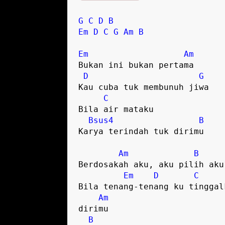
G
C
D
B
Em
D
C
G
Am
B
Em
Am
Bukan ini bukan pertama

D
G
Kau cuba tuk membunuh jiwa

C
Bila air mataku

Bsus4
B
Karya terindah tuk dirimu

Am
B
Berdosakah aku, aku pilih aku?
Em
D
C
Bila tenang-tenang ku tinggalk
Am
dirimu

B