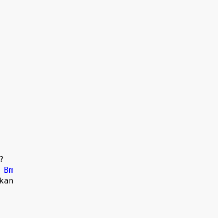


Bm
an
