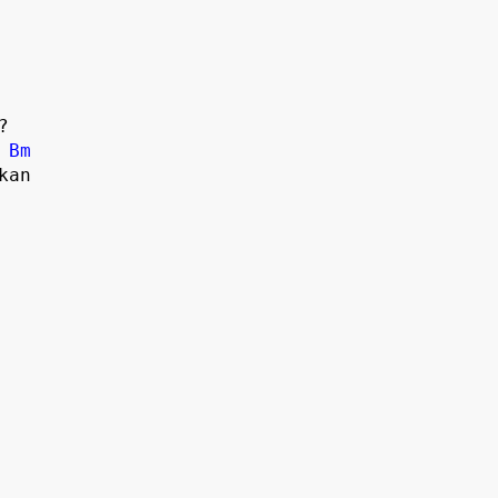


Bm
an
