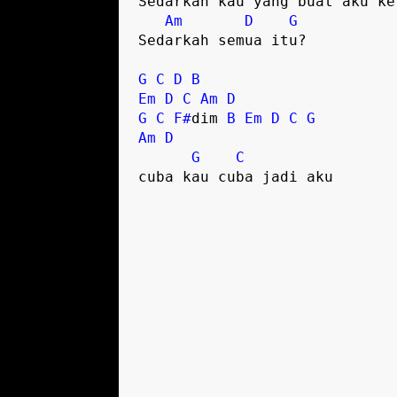
Sedarkan kau yang buat aku kel
Am
D
G
Sedarkah semua itu?

G
C
D
B
Em
D
C
Am
D
G
C
F#
dim 
B
Em
D
C
G
Am
D
G
C