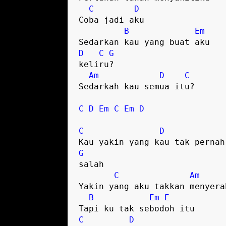
C
D
Coba jadi aku

B
Em
D
C
G
keliru?

Am
D
C
Sedarkah kau semua itu?

C
D
Em
C
Em
D
C
D
G
salah

C
Am
Yakin yang aku takkan menyerah
B
Em
E
C
D