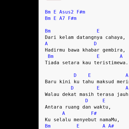
Bm
E
Asus2
F#m
Bm
E
A7
F#m
Bm
E
A
D
Hadirmu bawa khabar gembira,

Bm
E
A
Tiada setara kau teristimewa.

D
E
A
Baru kini ku tahu maksud merin
D
E
A
Walau dekat masih terasa jauh,
D
E
Antara ruang dan waktu,

A
F#
Bm
E
A
A#