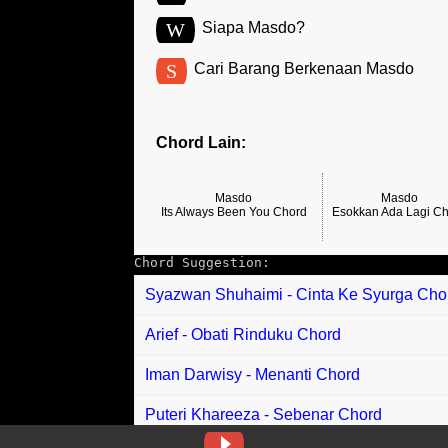
W
Siapa Masdo?
S
Cari Barang Berkenaan Masdo
Chord Lain:
Masdo
Masdo
Its Always Been You Chord
Esokkan Ada Lagi C
Chord Suggestion:
Syazwan Shuhaimi - Cinta Ke Syurga Cho
Arief - Obati Rinduku Chord
Iman Darwisy - Menanti Chord
Puteri Khareeza - Sebenar Chord