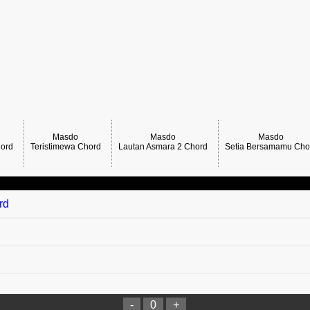
Masdo
Masdo
Masdo
hord
Teristimewa Chord
Lautan Asmara 2 Chord
Setia Bersamamu Cho
rd
-
0
+