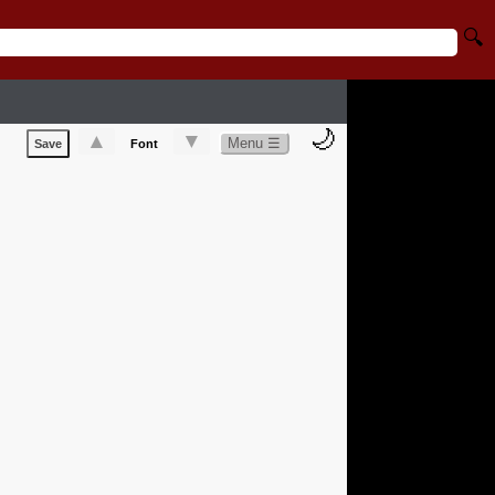
🔍
🌙
▲
▼
Menu ☰
Save
Font