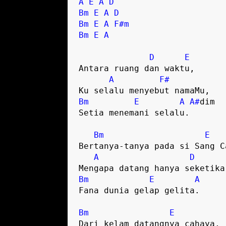
A
E
A
D
Bm
E
A
D
Bm
E
A
F#m
Bm
E
A
D
E
Antara ruang dan waktu,

A
F#
Bm
E
A
A#
dim 

Setia menemani selalu.

Bm
E
Bertanya-tanya pada si Sang Ca
A
D
Bm
E
A
Fana dunia gelap gelita.

Bm
E