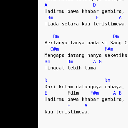
A
D
Hadirmu bawa khabar gembira,

Bm
E
A
Tiada setara kau teristimewa.

Bm
Dm
Bertanya-tanya pada si Sang Ca
C#m
F#m
Bm
Dm
A
G
Tinggal lebih lama 

D
Dm
E
       Fdim    
F#m
A
B
Hadirmu bawa khabar gembira,

E
A