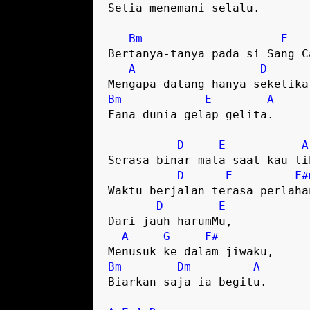
Setia menemani selalu.

Bm
E
Bertanya-tanya pada si Sang Ca
A
D
Bm
E
A
Fana dunia gelap gelita.

D
E
A
Serasa binar mata saat kau tib
D
E
F#
Waktu berjalan terasa perlahan
D
E
Dari jauh harumMu,

A
G
F#
Bm
Dm
A
Biarkan saja ia begitu.
