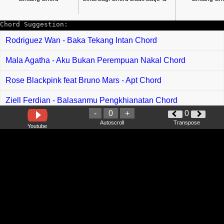
Chord Suggestion:
Rodriguez Wan - Baka Tekang Intan Chord
Mala Agatha - Aku Bukan Perempuan Nakal Chord
Rose Blackpink feat Bruno Mars - Apt Chord
Ziell Ferdian - Balasanmu Pengkhianatan Chord
-
0
+
0
Bunkface - Memberontak Chord
Autoscroll
Transpose
Youtube
Ukays - Kerana Takdirnya Chord
Rose B - Buai Aku Jaga Ia Sulu Chord
Ktown Clan - CHAK CHUN CHAK Chord
Deliciious feat Nakalness - Tahan Chord
Noly Qtey - Cinta Abe Hite Chord