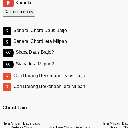
Karaoke
🔍 Cari Gitar Tab
S
Senarai Chord Daus Batjo
S
Senarai Chord Iera Milpan
W
Siapa Daus Batjo?
W
Siapa Iera Milpan?
S
Cari Barang Berkenaan Daus Batjo
S
Cari Barang Berkenaan Iera Milpan
Chord Lain:
Iera Milpan, Daus Batjo
Iera Milpan, Da
Bintang Chord
Lihat Lagi Chord Daus Batjo →
Bintang Ch