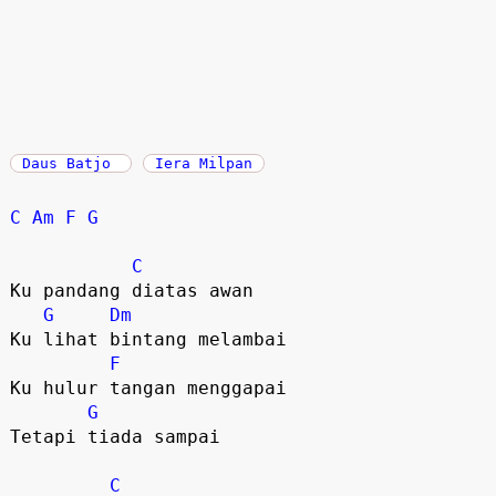
Daus Batjo
Iera Milpan
C
Am
F
G
C
Ku pandang diatas awan

G
Dm
Ku lihat bintang melambai

F
Ku hulur tangan menggapai

G
Tetapi tiada sampai

C