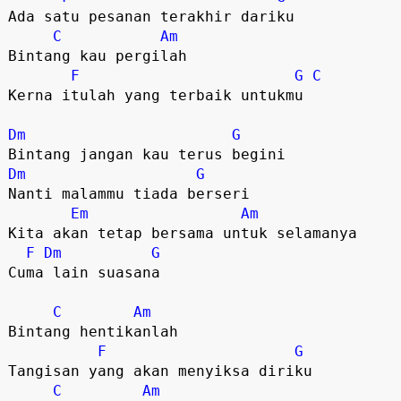
Ada satu pesanan terakhir dariku

C
Am
Bintang kau pergilah

F
G
C
Kerna itulah yang terbaik untukmu

Dm
G
Dm
G
Nanti malammu tiada berseri

Em
Am
Kita akan tetap bersama untuk selamanya

F
Dm
G
Cuma lain suasana

C
Am
Bintang hentikanlah

F
G
Tangisan yang akan menyiksa diriku

C
Am