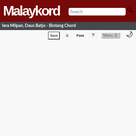
Malaykord
🔍
Iera Milpan, Daus Batjo - Bintang Chord
🌙
▲
▼
Menu ☰
Save
Font