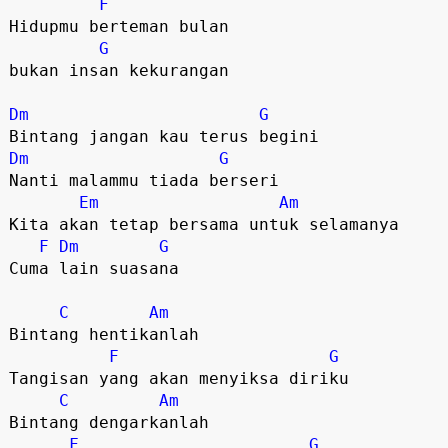
F
Hidupmu berteman bulan 

G
bukan insan kekurangan

Dm
G
Dm
G
Nanti malammu tiada berseri

Em
Am
Kita akan tetap bersama untuk selamanya

F
Dm
G
Cuma lain suasana

C
Am
Bintang hentikanlah

F
G
Tangisan yang akan menyiksa diriku

C
Am
Bintang dengarkanlah

F
G