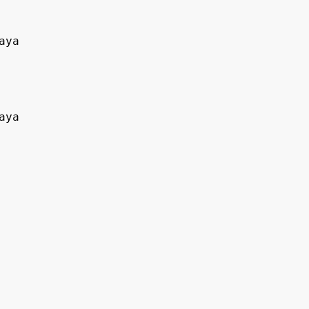
ya

aya