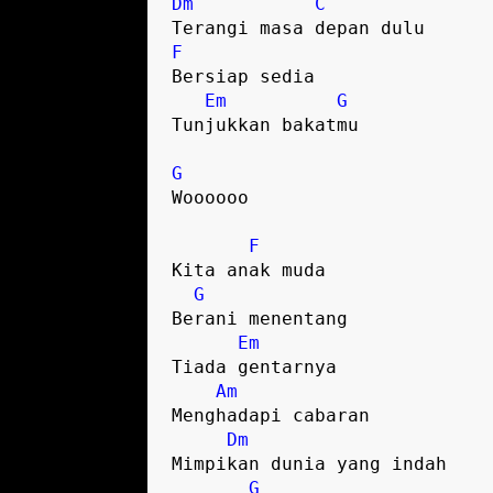
Dm
C
F
Bersiap sedia

Em
G
Tunjukkan bakatmu

G
Woooooo

F
Kita anak muda

G
Berani menentang

Em
Tiada gentarnya

Am
Menghadapi cabaran 

Dm
Mimpikan dunia yang indah

G