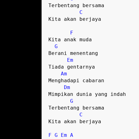
Terbentang bersama 

C
Kita akan berjaya 

F
Kita anak muda

G
Berani menentang

Em
Tiada gentarnya

Am
Menghadapi cabaran 

Dm
Mimpikan dunia yang indah

G
Terbentang bersama 

C
Kita akan berjaya 

F
G
Em
A