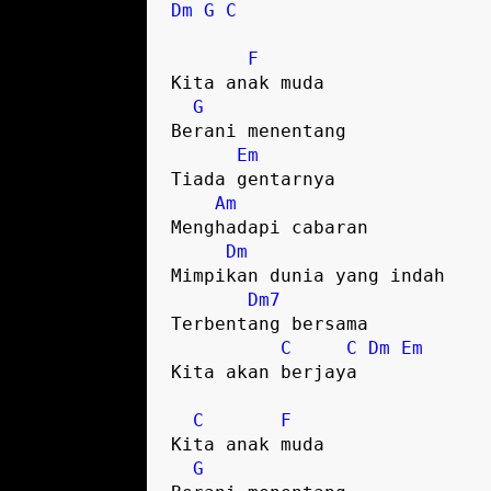
Dm
G
C
F
Kita anak muda

G
Berani menentang

Em
Tiada gentarnya

Am
Menghadapi cabaran 

Dm
Mimpikan dunia yang indah

Dm7
Terbentang bersama 

C
C
Dm
Em
Kita akan berjaya 

C
F
Kita anak muda

G