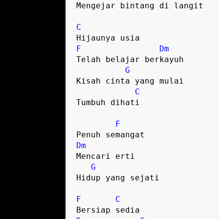
Mengejar bintang di langit

C
F
Dm
Telah belajar berkayuh

G
Kisah cinta yang mulai

C
Tumbuh dihati

F
Dm
Mencari erti

G
Hidup yang sejati

F
C