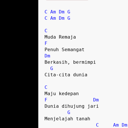
C
Am
Dm
G
C
Am
Dm
G
C
F
Dm
Berkasih, bermimpi

G
Cita-cita dunia

C
F
Dm
Dunia dihujung jari

G
Menjelajah tanah

C
Am
Dm