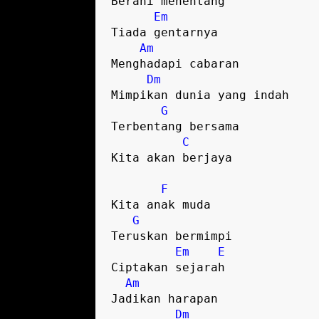
Berani menentang

Em
Tiada gentarnya

Am
Menghadapi cabaran 

Dm
Mimpikan dunia yang indah

G
Terbentang bersama 

C
Kita akan berjaya 

F
Kita anak muda

G
Teruskan bermimpi

Em
E
Ciptakan sejarah

Am
Jadikan harapan

Dm