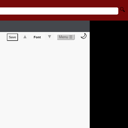
🔍
🌙
▲
▼
Menu ☰
Save
Font