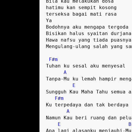
Bila kau melakukan dosa 

hatimu kan sempit kosong 

terseksa bagai mati rasa

Ya 

Bodohnya aku mengapa tergoda

Bisikan halus syaitan durjana

Hawa nafsu yang tiada puasnya

Mengulang-ulang salah yang sam
F#m
Tuhan ku sesal aku menyesal

A
Tanpa-Mu ku lemah hampir menga
E
Sungguh Kau Maha Tahu semua ai
F#m
Ku terpedaya dan tak berdaya

A
Namun Kau beri ruang dan pelua
E
B
Apa lagi alasanku menjauhi-Mu
