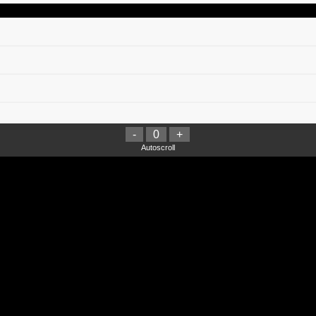
-
0
+
Autoscroll