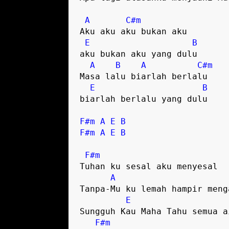
A
C#m
Aku aku aku bukan aku 

E
B
aku bukan aku yang dulu

A
B
A
C#m
Masa lalu biarlah berlalu

E
B
biarlah berlalu yang dulu

F#m
A
E
B
F#m
A
E
B
F#m
Tuhan ku sesal aku menyesal

A
Tanpa-Mu ku lemah hampir menga
E
Sungguh Kau Maha Tahu semua ai
F#m