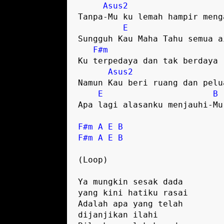
Asus2
Tanpa-Mu ku lemah hampir menga
E
Sungguh Kau Maha Tahu semua ai
F#m
Ku terpedaya dan tak berdaya

Asus2
Namun Kau beri ruang dan pelua
E
B
Apa lagi alasanku menjauhi-Mu

F#m
A
E
B
F#m
A
E
B
(Loop) 

Ya mungkin sesak dada 

yang kini hatiku rasai

Adalah apa yang telah 

dijanjikan ilahi
