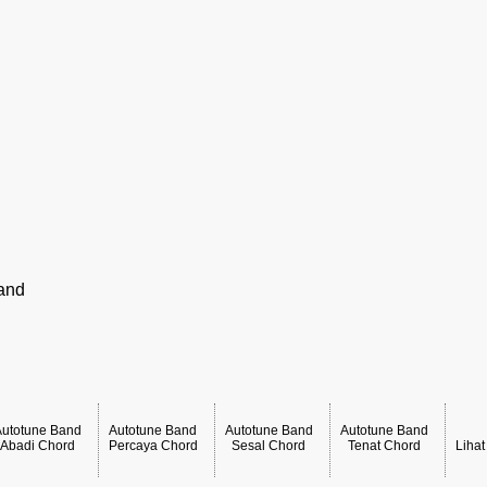
and
Autotune Band
Autotune Band
Autotune Band
Autotune Band
Abadi Chord
Percaya Chord
Sesal Chord
Tenat Chord
Liha