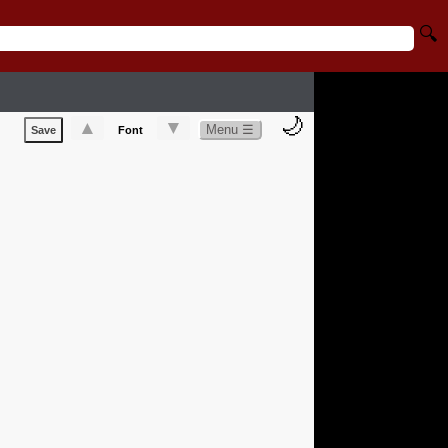
🔍
🌙
▲
▼
Menu ☰
Save
Font