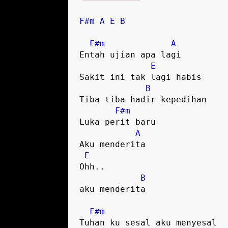
F#m
A
E
B
F#m
A
Entah ujian apa lagi

E
Sakit ini tak lagi habis 

B
Tiba-tiba hadir kepedihan

F#m
Luka perit baru

A
Aku menderita

E
Ohh..

B
aku menderita

F#m
Tuhan ku sesal aku menyesal
