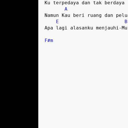
Ku terpedaya dan tak berdaya

A
Namun Kau beri ruang dan pelua
E
B
Apa lagi alasanku menjauhi-Mu

F#m