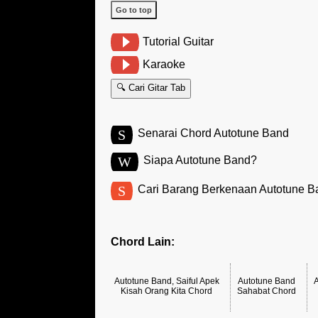
Go to top
Tutorial Guitar
Karaoke
🔍 Cari Gitar Tab
S
Senarai Chord Autotune Band
W
Siapa Autotune Band?
S
Cari Barang Berkenaan Autotune B
Chord Lain:
Autotune Band, Saiful Apek
Autotune Band
Kisah Orang Kita Chord
Sahabat Chord