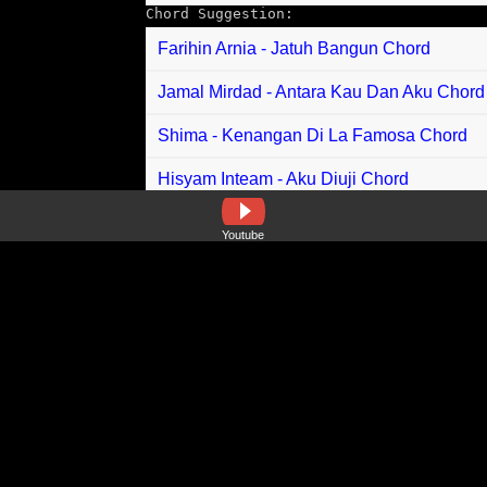
Chord Suggestion:
Farihin Arnia - Jatuh Bangun Chord
Jamal Mirdad - Antara Kau Dan Aku Chord
Shima - Kenangan Di La Famosa Chord
Hisyam Inteam - Aku Diuji Chord
SilverSilver - Delicious Its So Real Chord
Youtube
Kim Minseok - Love Language Chord
Sency feat Tenxi - Dia Chord
Padi Reborn - Haru Biru Chord
Nadin Amizah - Kekal Chord
Zaskia Gotik - Bang Jono Chord
Safira Inema - Mandek Nangis Chord