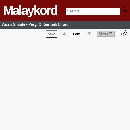
Malaykord
🔍
Anais Shauki - Pergi & Kembali Chord
🌙
▲
▼
Menu ☰
Save
Font