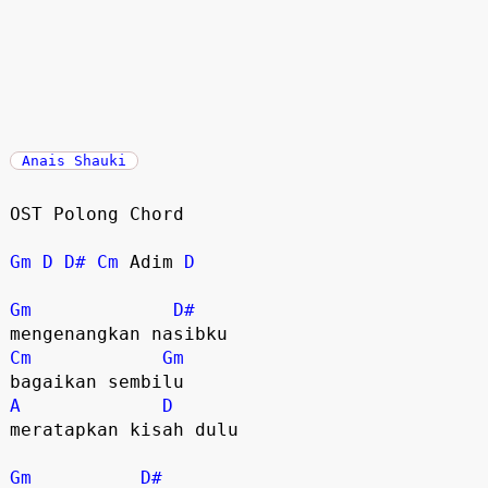
Anais Shauki
OST Polong Chord

Gm
D
D#
Cm
 Adim 
D
Gm
D#
Cm
Gm
A
D
meratapkan kisah dulu

Gm
D#