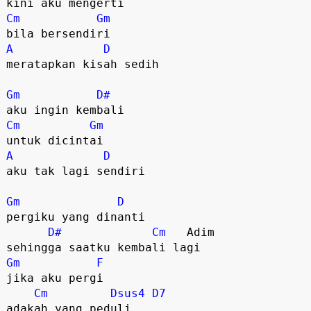
Cm
Gm
A
D
meratapkan kisah sedih

Gm
D#
Cm
Gm
A
D
aku tak lagi sendiri

Gm
D
pergiku yang dinanti

D#
Cm
   Adim 

Gm
F
jika aku pergi

Cm
Dsus4
D7
adakah yang peduli
