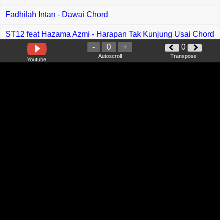
Fadhilah Intan - Dawai Chord
ST12 feat Hazama Azmi - Harapan Tak Kunjung Usai Chord
-
0
+
0
Rizky Febian - Cuek Chord
Autoscroll
Transpose
Youtube
Frans Ariesta - Cintaku Kau Anggap Debu Chord
Rabithah - Zikir Ramadan Chord
Amira Syahira - Hari Raya Ya Ya Ya Chord
Miss Aminah - Selamat Hari Raya Chord
Fiersa Besari - Lewat Doa Chord
Anirudh Ravichander , Siddharth Basrur - Bloody Sweet
Chord
James Arthur - Cars Outside Chord
Kangen Band - Kau Tipu Aku Chord