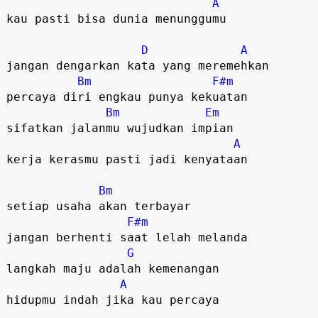
A
kau pasti bisa dunia menunggumu 

D
A
jangan dengarkan kata yang meremehkan 

Bm
F#m
percaya diri engkau punya kekuatan 

Bm
Em
sifatkan jalanmu wujudkan impian 

A
kerja kerasmu pasti jadi kenyataan 

Bm
setiap usaha akan terbayar

F#m
jangan berhenti saat lelah melanda 

G
langkah maju adalah kemenangan 

A
hidupmu indah jika kau percaya 
