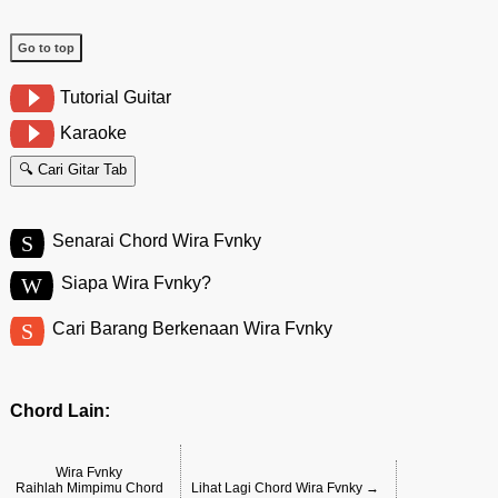
Go to top
Tutorial Guitar
Karaoke
🔍 Cari Gitar Tab
S
Senarai Chord Wira Fvnky
W
Siapa Wira Fvnky?
S
Cari Barang Berkenaan Wira Fvnky
Chord Lain:
Wira Fvnky
Raihlah Mimpimu Chord
Lihat Lagi Chord Wira Fvnky →