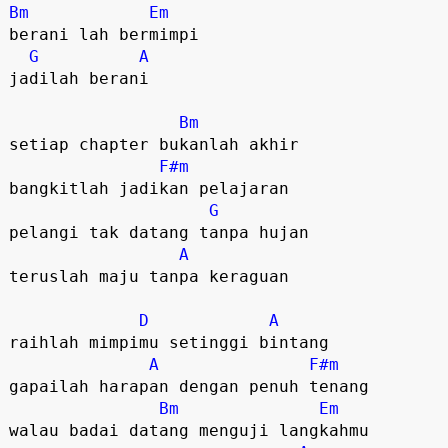
Bm
Em
berani lah bermimpi 

G
A
jadilah berani 

Bm
setiap chapter bukanlah akhir 

F#m
bangkitlah jadikan pelajaran 

G
pelangi tak datang tanpa hujan 

A
teruslah maju tanpa keraguan 

D
A
raihlah mimpimu setinggi bintang

A
F#m
gapailah harapan dengan penuh tenang

Bm
Em
walau badai datang menguji langkahmu 
