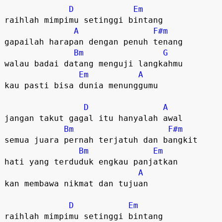
D
Em
raihlah mimpimu setinggi bintang

A
F#m
gapailah harapan dengan penuh tenang

Bm
G
walau badai datang menguji langkahmu 

Em
A
kau pasti bisa dunia menunggumu 

D
A
jangan takut gagal itu hanyalah awal

Bm
F#m
semua juara pernah terjatuh dan bangkit 

Bm
Em
hati yang terduduk engkau panjatkan 

A
kan membawa nikmat dan tujuan 

D
Em
raihlah mimpimu setinggi bintang
