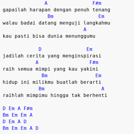
A
F#m
gapailah harapan dengan penuh tenang

Bm
Em
walau badai datang menguji langkahmu 

A
kau pasti bisa dunia menunggumu 

D
Em
jadilah cerita yang menginspirasi 

A
F#m
raih semua mimpi yang kau yakini 

Bm
Em
hidup ini milikmu buatlah berarti

Bm
A
raihlah mimpimu hingga tak berhenti 

D
Em
A
F#m
Bm
Em
Em
A
D
Em
A
D
Bm
Em
Em
A
D