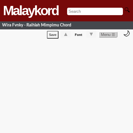
Malaykord
🔍
Wira Fvnky - Raihlah Mimpimu Chord
🌙
▲
▼
Menu ☰
Save
Font