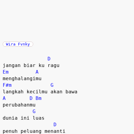
Wira Fvnky
D
Em
A
F#m
G
A
D
Bm
perubahanmu 

G
dunia ini luas 

D