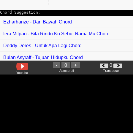
Chord Suggestion:
Ezharhanze - Dari Bawah Chord
Iera Milpan - Bila Rindu Ku Sebut Nama Mu Chord
Deddy Dores - Untuk Apa Lagi Chord
Bulan Asyraff - Tujuan Hidupku Chord
-
0
+
0
El Riss, Fana Ibrahim - Adat Bercinta Chord
Autoscroll
Transpose
Youtube
Stereowall - Asing Chord
Ammy Samawa feat Abizar Ayaden - Janji Tuhan Chord
Mohsein Kush - Lantak Kau Lah Chord
Kangen Band - Cepat Pulang Chord
Jovita Pearl - Sayang Selamanya Chord