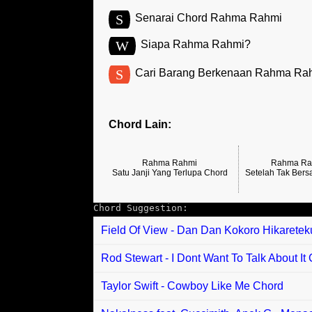
S
Senarai Chord Rahma Rahmi
W
Siapa Rahma Rahmi?
S
Cari Barang Berkenaan Rahma Ra
Chord Lain:
Rahma Rahmi
Rahma Ra
Satu Janji Yang Terlupa Chord
Setelah Tak Ber
Chord Suggestion:
Field Of View - Dan Dan Kokoro Hikarete
Rod Stewart - I Dont Want To Talk About It
Taylor Swift - Cowboy Like Me Chord