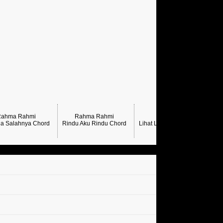
Rahma Rahmi
Rahma Rahmi
a Salahnya Chord
Rindu Aku Rindu Chord
Lihat Lagi Chord Rahma Rah