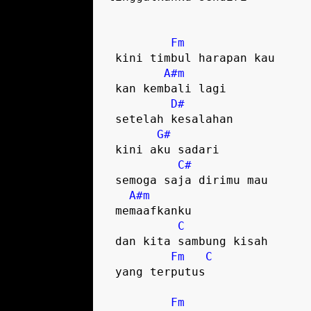
Fm
 kini timbul harapan kau 

A#m
 kan kembali lagi  

D#
 setelah kesalahan 

G#
 kini aku sadari  

C#
 semoga saja dirimu mau 

A#m
 memaafkanku

C
 dan kita sambung kisah 

Fm
C
 yang terputus  

Fm