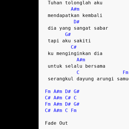
 Tuhan tolonglah aku 

A#m
 mendapatkan kembali  

D#
 dia yang sangat sabar 

G#
 tapi aku sakiti  

C#
 ku menginginkan dia 

A#m
 untuk selalu bersama

C
Fm
 serangkul dayung arungi samudera  

Fm
A#m
D#
G#
C#
A#m
C#
C
Fm
A#m
D#
G#
C#
A#m
C
Fm