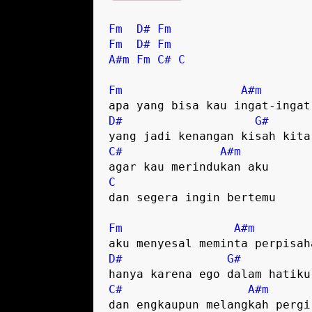
Fm
D#
Fm
Fm
D#
Fm
A#m
Fm
C#
C
Fm
A#m
D#
G#
C#
A#m
C
dan segera ingin bertemu  

Fm
A#m
D#
G#
C#
A#m