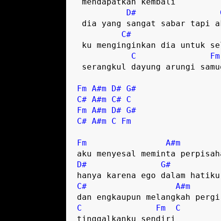
 mendapatkan kembali  

D#
 dia yang sangat sabar tapi aku sakiti  

C#
 ku menginginkan dia untuk selalu bersama

C
Fm
 serangkul dayung arungi samudera  

Fm
A#m
D#
G#
C#
A#m
C#
C
Fm
A#m
D#
G#
C#
A#m
C
Fm
Fm
A#m
D#
G#
C#
A#m
C
Fm
C
tinggalkanku sendiri  
