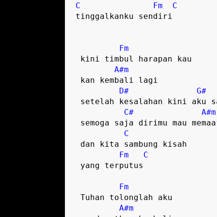
C
Fm
C
tinggalkanku sendiri  

Fm
 kini timbul harapan kau 

A#m
 kan kembali lagi  

D#
G#
 setelah kesalahan kini aku sadari  

C#
A#m
 semoga saja dirimu mau memaafkanku

C
 dan kita sambung kisah 

Fm
C
 yang terputus  

Fm
 Tuhan tolonglah aku 

A#m