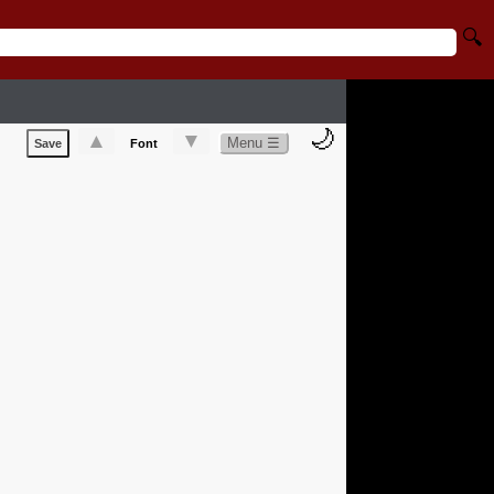
🔍
🌙
▲
▼
Menu ☰
Save
Font