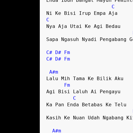
Enda Ibuh Bangat Mayuh Peminta
C
C
Nya Aja Utai Ke Agi Bedau

Sapa Ngasuh Nyadi Pengabang Ge
C#
D#
Fm
C#
D#
Fm
A#m
Lalu Mih Tama Ke Bilik Aku 

Fm
Agi Bisi Laluh Ai Pengayu 

C
Ka Pan Enda Betabas Ke Telu

Kasih Ke Nuan Udah Ngabang Kit
A#m