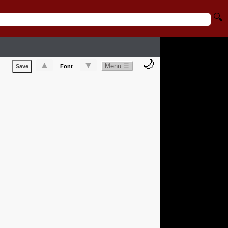
🔍
🌙
▲
▼
Menu ☰
Save
Font