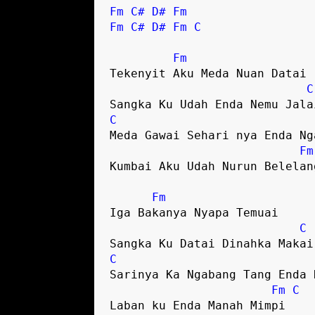
Fm
C#
D#
Fm
Fm
C#
D#
Fm
C
Fm
Tekenyit Aku Meda Nuan Datai

C
C
Meda Gawai Sehari nya Enda Nga
Fm
Kumbai Aku Udah Nurun Belelang
Fm
Iga Bakanya Nyapa Temuai

C
C
Sarinya Ka Ngabang Tang Enda N
Fm
C
Laban ku Enda Manah Mimpi
