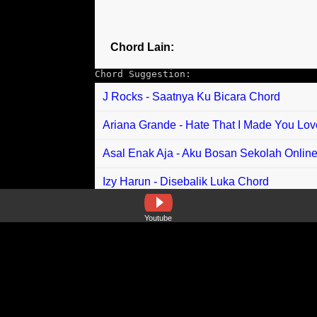
Chord Lain:
Chord Suggestion:
J Rocks - Saatnya Ku Bicara Chord
Ariana Grande - Hate That I Made You Lo
Asal Enak Aja - Aku Bosan Sekolah Onlin
Izy Harun - Disebalik Luka Chord
Toy Story - Youve Got A Friend In Me Chor
Youtube
Neil Young - Four Strong Winds Chord
Zali Rusli - Kamu Cantik Malam Ini Chord
Iskandar Projector Band feat Jasper Supa