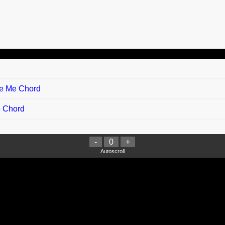
ve Me Chord
e Chord
-
0
+
d
Autoscroll
yah - Katakan Pada Dia Chord