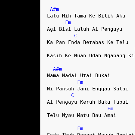
A#m
Lalu Mih Tama Ke Bilik Aku 

Fm
Agi Bisi Laluh Ai Pengayu 

C
Ka Pan Enda Betabas Ke Telu

Kasih Ke Nuan Udah Ngabang Kit
A#m
Nama Nadai Utai Bukai 

Fm
Ni Pansuh Jani Enggau Salai 

C
Ai Pengayu Keruh Baka Tubai 

Fm
Telu Nyau Matu Bau Amai

Fm