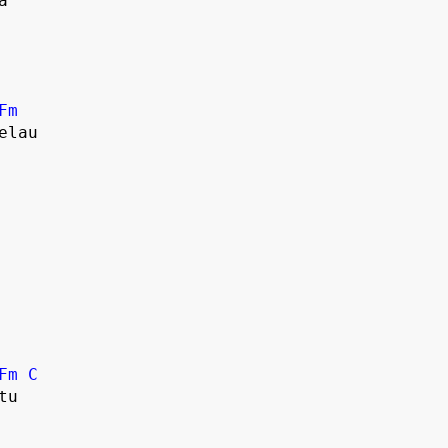


Fm
lau

Fm
C
u 
