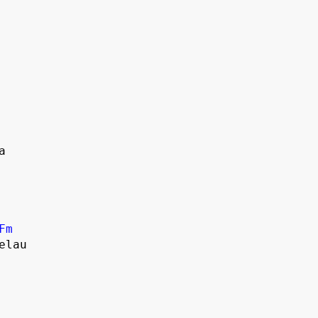


Fm
lau
