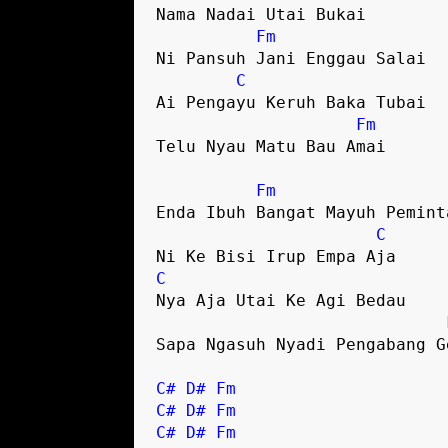
Nama Nadai Utai Bukai 

Fm
Ni Pansuh Jani Enggau Salai 

C
Ai Pengayu Keruh Baka Tubai 

Fm
Telu Nyau Matu Bau Amai

Fm
Enda Ibuh Bangat Mayuh Peminta
C
C
Nya Aja Utai Ke Agi Bedau

Sapa Ngasuh Nyadi Pengabang Ge
C#
D#
Fm
C#
D#
Fm
C#
D#
Fm