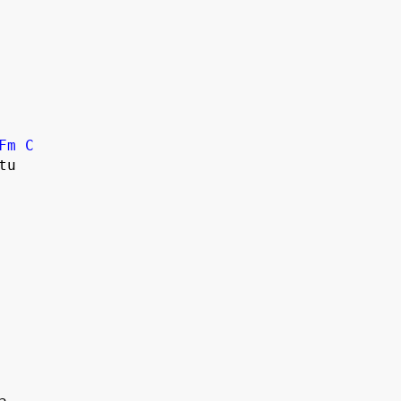
Fm
C
u 
