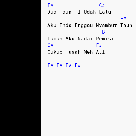
F#
C#
Dua Taun Ti Udah Lalu

F#
Aku Enda Enggau Nyambut Taun B
B
C#
F#
Cukup Tusah Meh Ati

F#
F#
F#
F#