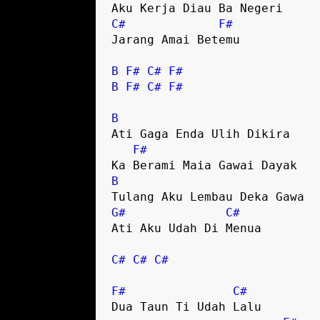
C#
F#
Jarang Amai Betemu

B
F#
C#
F#
B
F#
C#
F#
B
Ati Gaga Enda Ulih Dikira

F#
B
G#
C#
Ati Aku Udah Di Menua

C#
C#
C#
F#
C#
Dua Taun Ti Udah Lalu
