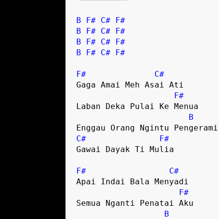
B
F#
C#
F#
B
F#
C#
F#
B
F#
C#
F#
B
F#
C#
F#
F#
C#
Gaga Amai Meh Asai Ati

F#
Laban Deka Pulai Ke Menua

B
C#
F#
Gawai Dayak Ti Mulia

F#
C#
Apai Indai Bala Menyadi

F#
Semua Nganti Penatai Aku

B