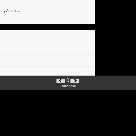
hnny Aman →
0
Transpose