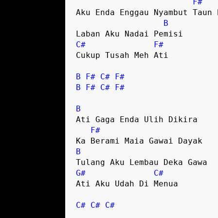
F#
Aku Enda Enggau Nyambut Taun B
B
C#
F#
Cukup Tusah Meh Ati

B
F#
C#
F#
B
F#
C#
F#
B
Ati Gaga Enda Ulih Dikira

F#
B
G#
C#
Ati Aku Udah Di Menua

C#
C#
C#