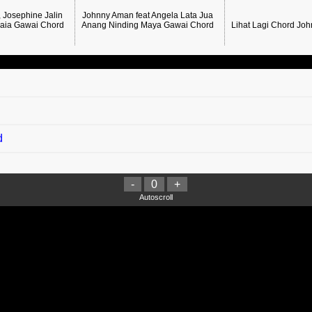
 Josephine Jalin
Johnny Aman feat Angela Lata Jua
aia Gawai Chord
Anang Ninding Maya Gawai Chord
Lihat Lagi Chord Jo
d
-
0
+
Autoscroll
arnya Chord
y Fateen, Farah Aina - Stylo Stylo Raya Chord