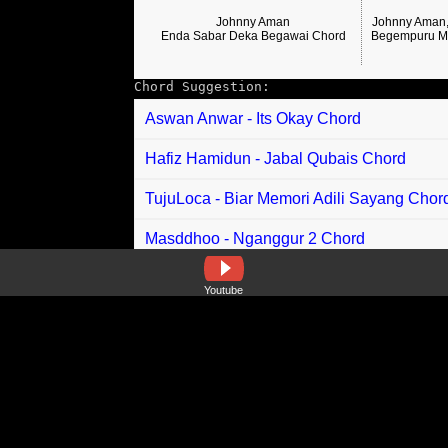
Johnny Aman
Johnny Aman,
Enda Sabar Deka Begawai Chord
Begempuru M
Chord Suggestion:
Aswan Anwar - Its Okay Chord
Hafiz Hamidun - Jabal Qubais Chord
TujuLoca - Biar Memori Adili Sayang Chor
Masddhoo - Nganggur 2 Chord
Afiq Adnan - Hati Yang Mencari Chord
Youtube
Radja - Selamat Datang Ramadhan Chord
Rayme Zainal feat Cik Piah - Raya Seben
Akhil Mikail, Eriq Fikri, Qal daienish, Aun
Hannah Delisha - Tipu Helah Chord