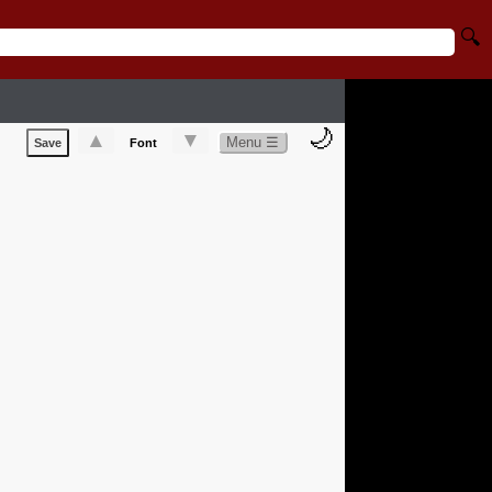
🔍
🌙
▲
▼
Menu ☰
Save
Font