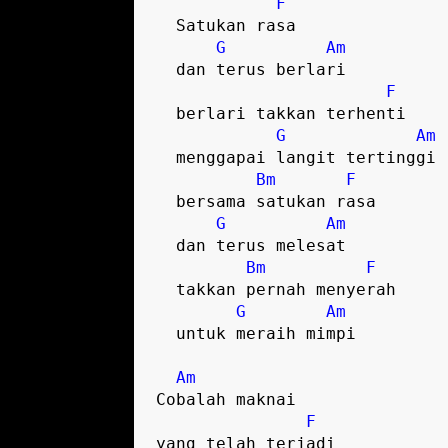
F
  Satukan rasa

G
Am
  dan terus berlari

F
  berlari takkan terhenti

G
Am
  menggapai langit tertinggi

Bm
F
  bersama satukan rasa

G
Am
  dan terus melesat

Bm
F
  takkan pernah menyerah

G
Am
  untuk meraih mimpi  

Am
Cobalah maknai

F
yang telah terjadi
