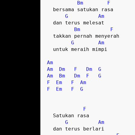
Bm
F
  bersama satukan rasa

G
Am
  dan terus melesat

Bm
F
  takkan pernah menyerah

G
Am
  untuk meraih mimpi  

Am
Am
Dm
F
Dm
G
Am
Bm
Dm
F
G
F
Em
F
Am
F
Em
F
G
F
  Satukan rasa

G
Am
  dan terus berlari
