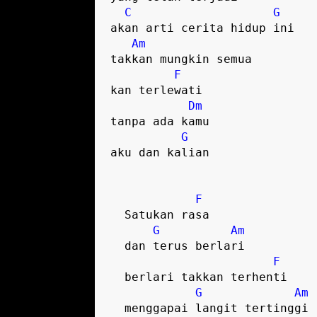
C
G
akan arti cerita hidup ini

Am
takkan mungkin semua

F
kan terlewati

Dm
tanpa ada kamu

G
aku dan kalian  

F
  Satukan rasa

G
Am
  dan terus berlari

F
  berlari takkan terhenti

G
Am
  menggapai langit tertinggi
