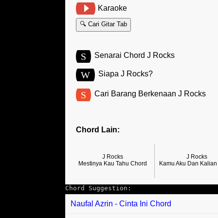
Karaoke
🔍 Cari Gitar Tab
S
Senarai Chord J Rocks
W
Siapa J Rocks?
S
Cari Barang Berkenaan J Rocks
Chord Lain:
J Rocks
J Rocks
Mestinya Kau Tahu Chord
Kamu Aku Dan Kalian
Chord Suggestion:
Naufal Azrin - Cinta Ini Chord