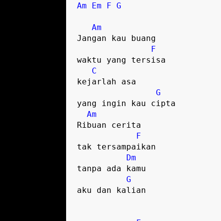
Am
Em
F
G
Am
Jangan kau buang

F
waktu yang tersisa

C
kejarlah asa

G
yang ingin kau cipta

Am
Ribuan cerita

F
tak tersampaikan

Dm
tanpa ada kamu

G
aku dan kalian
