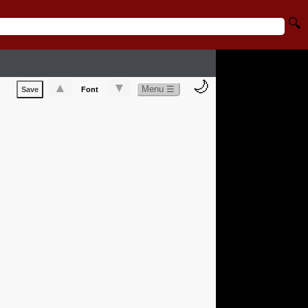
🔍
🌙
▲
▼
Menu ☰
Save
Font