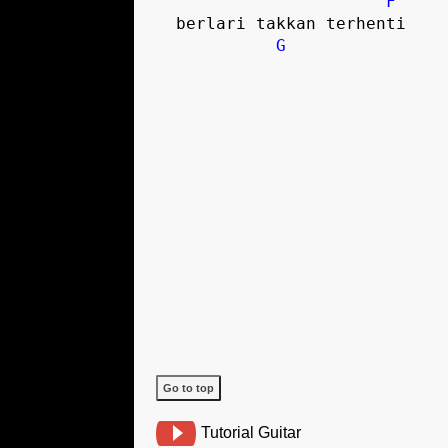
F
  berlari takkan terhenti

G
Go to top
Tutorial Guitar