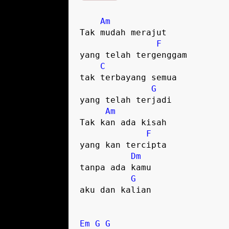
Am
Tak mudah merajut

F
yang telah tergenggam

C
tak terbayang semua

G
yang telah terjadi  

Am
Tak kan ada kisah

F
yang kan tercipta

Dm
tanpa ada kamu

G
aku dan kalian

Em
G
G