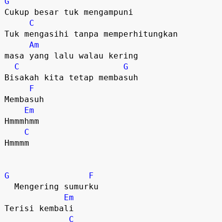
G
Cukup besar tuk mengampuni

C
Tuk mengasihi tanpa memperhitungkan

Am
masa yang lalu walau kering

C
G
Bisakah kita tetap membasuh

F
Membasuh   

Em
Hmmmhmm   

C
Hmmmm   

G
F
  Mengering sumurku

Em
Terisi kembali

C