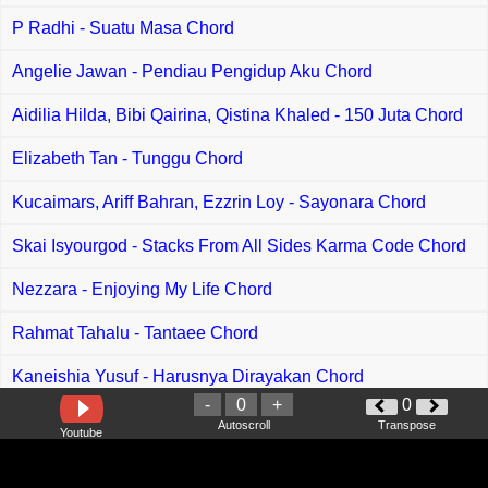
P Radhi - Suatu Masa Chord
Angelie Jawan - Pendiau Pengidup Aku Chord
Aidilia Hilda, Bibi Qairina, Qistina Khaled - 150 Juta Chord
Elizabeth Tan - Tunggu Chord
Kucaimars, Ariff Bahran, Ezzrin Loy - Sayonara Chord
Skai Isyourgod - Stacks From All Sides Karma Code Chord
Nezzara - Enjoying My Life Chord
Rahmat Tahalu - Tantaee Chord
Kaneishia Yusuf - Harusnya Dirayakan Chord
-
0
+
0
Thomas Arya feat Fany Zee - Yakinkan Hati Kita Chord
Autoscroll
Transpose
Youtube
Adik Waniey feat Eda Ezrin - Gletek Boyo Chord