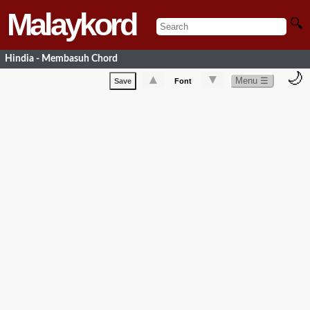
Malaykord
🔍
Hindia - Membasuh Chord
🌙
▲
▼
Menu ☰
Save
Font