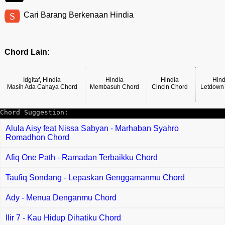
S
Cari Barang Berkenaan Hindia
Chord Lain:
Idgitaf, Hindia
Hindia
Hindia
Hind
Masih Ada Cahaya Chord
Membasuh Chord
Cincin Chord
Letdown
Chord Suggestion:
Alula Aisy feat Nissa Sabyan - Marhaban Syahro
Romadhon Chord
Afiq One Path - Ramadan Terbaikku Chord
Taufiq Sondang - Lepaskan Genggamanmu Chord
Ady - Menua Denganmu Chord
Ilir 7 - Kau Hidup Dihatiku Chord