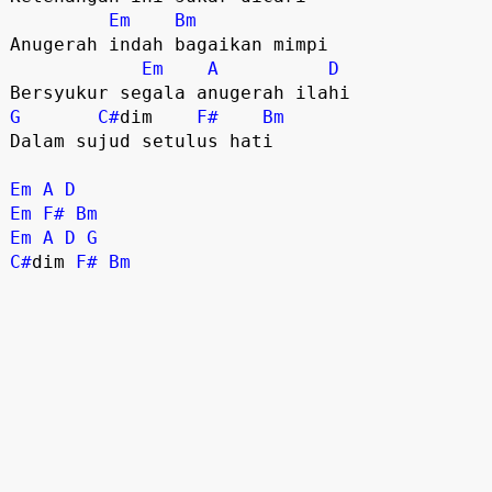
Em
Bm
Anugerah indah bagaikan mimpi 

Em
A
D
G
C#
dim    
F#
Bm
Dalam sujud setulus hati 

Em
A
D
Em
F#
Bm
Em
A
D
G
C#
dim 
F#
Bm