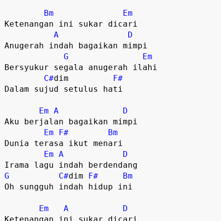
Bm
Em
Ketenangan ini sukar dicari 

A
D
Anugerah indah bagaikan mimpi 

G
Em
Bersyukur segala anugerah ilahi 

C#
dim         
F#
Dalam sujud setulus hati 

Em
A
D
Aku berjalan bagaikan mimpi

Em
F#
Bm
Dunia terasa ikut menari 

Em
A
D
G
C#
dim 
F#
Bm
Oh sungguh indah hidup ini

Em
A
D
Ketenangan ini sukar dicari 
