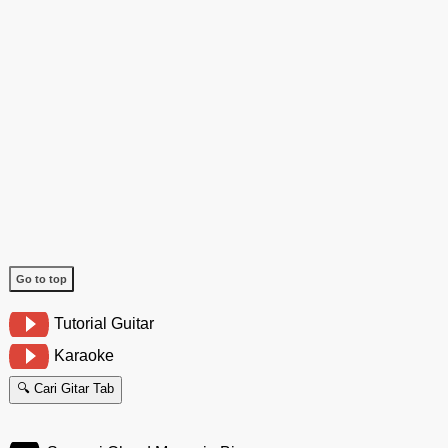
Go to top
Tutorial Guitar
Karaoke
🔍 Cari Gitar Tab