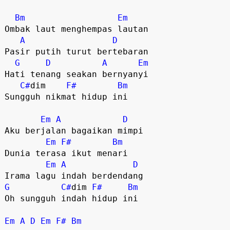
Bm
Em
Ombak laut menghempas lautan 

A
D
Pasir putih turut bertebaran 

G
D
A
Em
Hati tenang seakan bernyanyi 

C#
dim    
F#
Bm
Sungguh nikmat hidup ini 

Em
A
D
Aku berjalan bagaikan mimpi

Em
F#
Bm
Dunia terasa ikut menari 

Em
A
D
G
C#
dim 
F#
Bm
Oh sungguh indah hidup ini 

Em
A
D
Em
F#
Bm