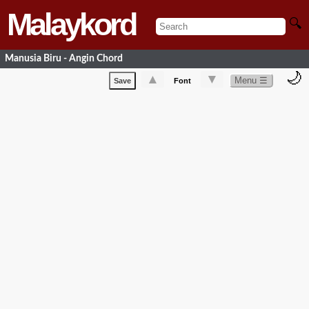
Malaykord
🔍
Manusia Biru - Angin Chord
🌙
▲
▼
Menu ☰
Save
Font