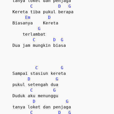
    tanya loket dan penjaga

C
D
G
    Kereta tiba pukul berapa

Em
D
    Biasanya    Kereta 

G
	terlambat   

C
D
G
    Dua jam mungkin biasa

C
G
    Sampai stasiun kereta

D
G
    pukul setengah dua

C
G
    Duduk aku menunggu

D
G
    tanya loket dan penjaga

C
D
G