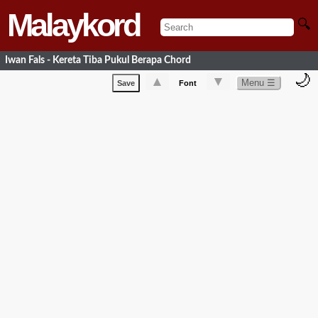
Malaykord
🔍
Iwan Fals - Kereta Tiba Pukul Berapa Chord
🌙
▲
▼
Menu ☰
Save
Font