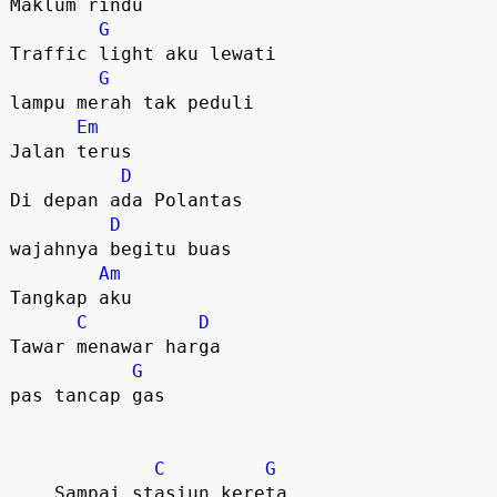
Maklum rindu   

G
Traffic light aku lewati

G
lampu merah tak peduli

Em
Jalan terus

D
Di depan ada Polantas

D
wajahnya begitu buas

Am
Tangkap aku

C
D
Tawar menawar harga 

G
pas tancap gas

C
G
    Sampai stasiun kereta
