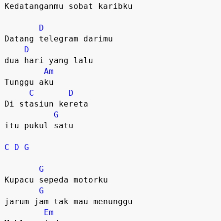
Kedatanganmu sobat karibku

D
Datang telegram darimu

D
dua hari yang lalu   

Am
Tunggu aku

C
D
Di stasiun kereta 

G
itu pukul satu

C
D
G
G
Kupacu sepeda motorku

G
jarum jam tak mau menunggu

Em