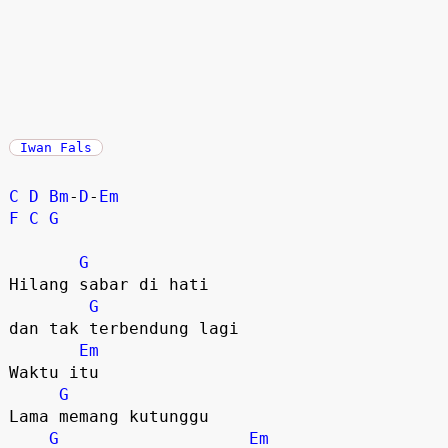
Iwan Fals
C
D
Bm
-
D
-
Em
F
C
G
G
Hilang sabar di hati

G
dan tak terbendung lagi

Em
Waktu itu

G
Lama memang kutunggu

G
Em