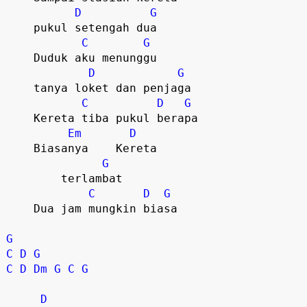
D
G
    pukul setengah dua

C
G
    Duduk aku menunggu

D
G
    tanya loket dan penjaga

C
D
G
    Kereta tiba pukul berapa

Em
D
    Biasanya    Kereta 

G
	terlambat   

C
D
G
    Dua jam mungkin biasa

G
C
D
G
C
D
Dm
G
C
G
D