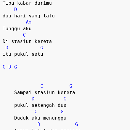
Tiba kabar darimu

D
dua hari yang lalu   

Am
Tunggu aku

C
Di stasiun kereta 

D
G
itu pukul satu

C
D
G
C
G
    Sampai stasiun kereta

D
G
    pukul setengah dua

C
G
    Duduk aku menunggu

D
G