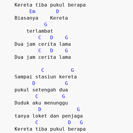
    Kereta tiba pukul berapa

Em
D
    Biasanya    Kereta 

G
	terlambat   

C
D
G
    Dua jam cerita lama

C
D
G
    Dua jam cerita lama

C
G
    Sampai stasiun kereta

D
G
    pukul setengah dua

C
G
    Duduk aku menunggu

D
G
    tanya loket dan penjaga

C
D
G
    Kereta tiba pukul berapa
