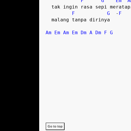
F
G
Em
A
  tak ingin rasa sepi meratapi

F
G
  -
F
  malang tanpa dirinya   

Am
Em
Am
Em
Dm
A
Dm
F
G
Go to top