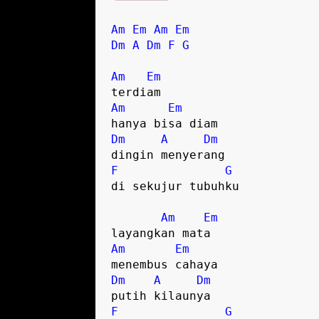
Am
Em
Am
Em
Dm
A
Dm
F
G
Am
Em
Am
Em
Dm
A
Dm
F
G
di sekujur tubuhku   

Am
Em
Am
Em
Dm
A
Dm
F
G