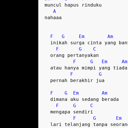
muncul hapus rinduku

A
nahaaa   

F
G
Em
Am
  inikah surga cinta yang banyak

F
G
C
  orang pertanyakan   

F
G
Em
Am
  atau hanya mimpi yang tiada

F
G
  pernah berakhir jua   

F
G
Em
Am
  dimana aku sedang berada

F
G
C
  mengapa sendiri   

F
G
Em
  lari telanjang tanpa seorangpun
