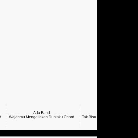
Ada Band
Ada Band
d
Wajahmu Mengalihkan Duniaku Chord
Tak Bisa Lagi Menyayangmu Cho