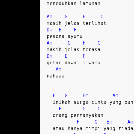
meneduhkan lamunan   

Am
G
F
C
Dm
E
F
Am
G
F
C
Dm
E
F
getar dawai jiwamu

Am
nahaaa     

F
G
Em
Am
  inikah surga cinta yang banyak

F
G
C
  orang pertanyakan   

F
G
Em
Am
  atau hanya mimpi yang tiada
