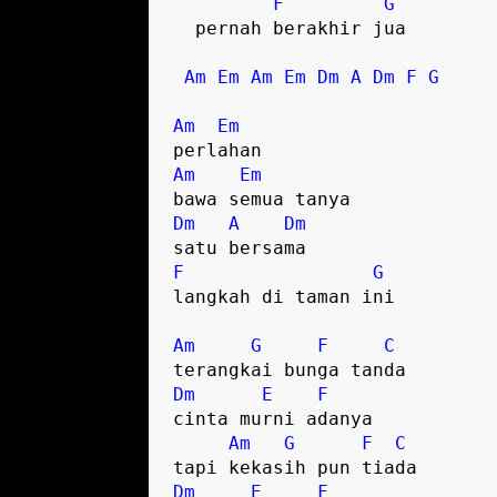
F
G
  pernah berakhir jua   

Am
Em
Am
Em
Dm
A
Dm
F
G
Am
Em
Am
Em
Dm
A
Dm
F
G
langkah di taman ini   

Am
G
F
C
Dm
E
F
cinta murni adanya

Am
G
F
C
Dm
E
F