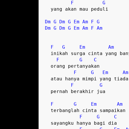
F
G
  yang akan mau peduli   

Dm
G
Dm
G
Em
Am
F
G
Dm
G
Dm
G
Em
Am
F
Am
F
G
Em
Am
  inikah surga cinta yang banyak

F
G
C
  orang pertanyakan   

F
G
Em
Am
  atau hanya mimpi yang tiada

F
G
  pernah berakhir jua   

F
G
Em
Am
  terbanglah cinta sampaikan

F
G
C
  sayangku hanya bagi dia   
