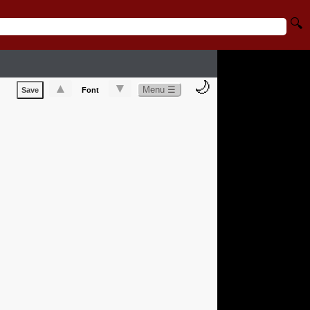
🔍
🌙
▲
▼
Menu ☰
Save
Font