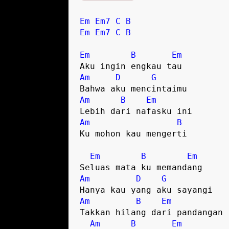
Em
Em7
C
B
Em
Em7
C
B
Em
B
Em
Am
D
G
Am
B
Em
Am
B
Ku mohon kau mengerti

Em
B
Em
Am
D
G
Am
B
Em
Takkan hilang dari pandangan

Am
B
Em