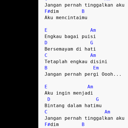
F#
dim        
B
Aku mencintaimu

E
Am
D
G
C
Am
B
Em
Jangan pernah pergi Oooh...

E
Am
Aku ingin menjadi

D
G
C
Am
F#
dim        
B