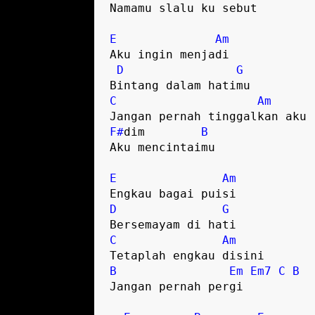
Namamu slalu ku sebut

E
Am
Aku ingin menjadi

D
G
C
Am
F#
dim        
B
Aku mencintaimu

E
Am
D
G
C
Am
B
Em
Em7
C
B
Jangan pernah pergi
