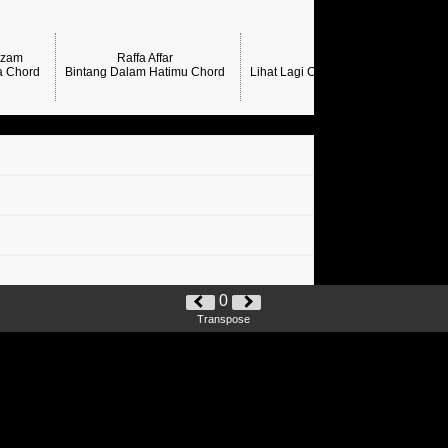
rzam
Raffa Affar
a Chord
Bintang Dalam Hatimu Chord
Lihat Lagi Chord Raffa Affar →
0
Transpose