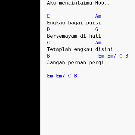
Aku mencintaimu Hoo..

E
Am
D
G
C
Am
B
Em
Em7
C
B
Jangan pernah pergi

Em
Em7
C
B