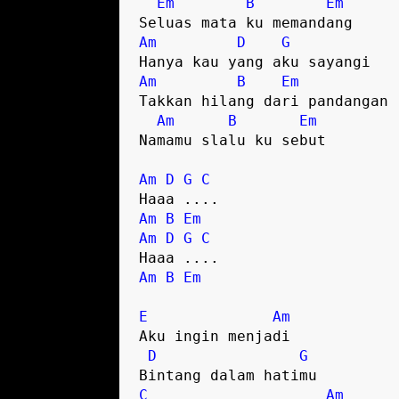
Em
B
Em
Am
D
G
Am
B
Em
Takkan hilang dari pandangan

Am
B
Em
Namamu slalu ku sebut

Am
D
G
C
Am
B
Em
Am
D
G
C
Am
B
Em
E
Am
Aku ingin menjadi

D
G
C
Am