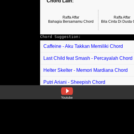
Chord Lain:
Raffa Affar
Raffa Affar
Bahagia Bersamamu Chord
Bila Cinta Di Dusta
Chord Suggestion:
Caffeine - Aku Takkan Memiliki Chord
Last Child feat Smash - Percayalah Chord
Helter Skelter - Memori Mardiana Chord
Putri Ariani - Sheepish Chord
Upiak Isil feat Farez Adnan - Perkara Dui
Youtube
Stand Here Alone - Introvert Chord
Tiroy Sihotang - Tunggu Aku Di Surga Cho
Hael Husaini - Diam Chord (Easy Chord)