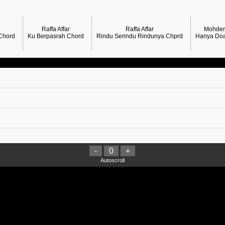
Raffa Affar
Raffa Affar
Mohde
 Chord
Ku Berpasrah Chord
Rindu Serindu Rindunya Chprd
Hanya Do
-
0
+
t Raya Chord
Autoscroll
rd