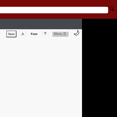
🔍
🌙
▲
▼
Menu ☰
Save
Font