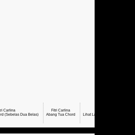
tri Carlina
Fitri Carlina
rd (Sebelas Dua Belas)
Abang Tua Chord
Lihat Lagi Chord Fitri Carlina →