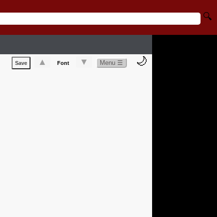
🔍
🌙
▲
▼
Menu ☰
Save
Font