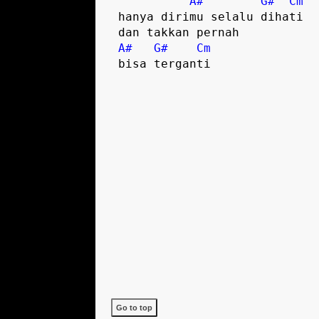
A#
G#
Cm
 hanya dirimu selalu dihati

 dan takkan pernah 

A#
G#
Cm
 bisa terganti 

Go to top