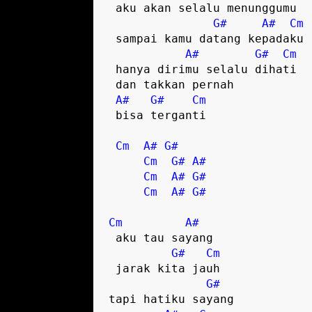
 aku akan selalu menunggumu

G#
A#
Cm
 sampai kamu datang kepadaku

A#
G#
Cm
 hanya dirimu selalu dihati

 dan takkan pernah 

A#
G#
Cm
 bisa terganti  

Cm
A#
G#
Cm
G#
A#
Cm
A#
G#
Cm
A#
G#
Cm
A#
 aku tau sayang 

G#
Cm
 jarak kita jauh

G#
tapi hatiku sayang 
