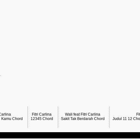
a
 Carlina
Fitri Carlina
Wali feat Fitri Carlina
Fi
n Kamu Chord
12345 Chord
Sakit Tak Berdarah Chord
Judul 11 12 Cho