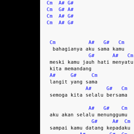
Cm
A#
G#
Cm
G#
A#
Cm
A#
G#
Cm
A#
G#
Cm
A#
G#
Cm
  bahagianya aku sama kamu

G#
A#
Cm
 meski kamu jauh hati menyatu

 kita memandang 

A#
G#
Cm
 langit yang sama

A#
G#
Cm
 semoga kita selalu bersama

A#
G#
Cm
 aku akan selalu menunggumu

G#
A#
Cm
 sampai kamu datang kepadaku
