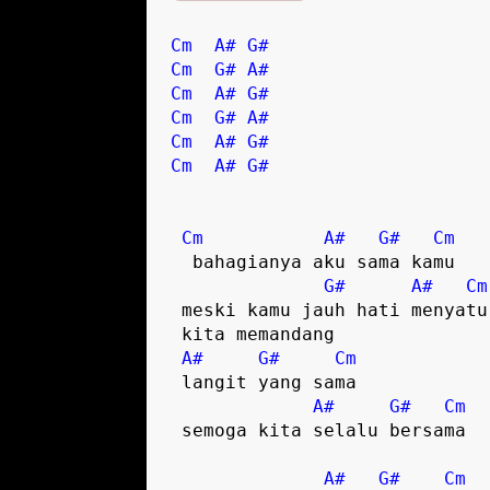
Cm
A#
G#
Cm
G#
A#
Cm
A#
G#
Cm
G#
A#
Cm
A#
G#
Cm
A#
G#
Cm
A#
G#
Cm
  bahagianya aku sama kamu

G#
A#
Cm
 meski kamu jauh hati menyatu

 kita memandang 

A#
G#
Cm
 langit yang sama

A#
G#
Cm
 semoga kita selalu bersama

A#
G#
Cm