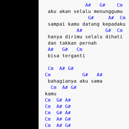
A#
G#
Cm
 aku akan selalu menunggumu

G#
A#
Cm
 sampai kamu datang kepadaku

A#
G#
Cm
 hanya dirimu selalu dihati

 dan takkan pernah 

A#
G#
Cm
 bisa terganti  

Cm
A#
G#
Cm
G#
A#
 bahagianya aku sama

Cm
A#
G#
Cm
G#
A#
Cm
A#
G#
Cm
G#
A#
Cm
A#
G#
Cm
A#
G#