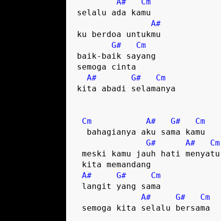
A#
Cm
selalu ada kamu

A#
ku berdoa untukmu 

G#
Cm
baik-baik sayang

semoga cinta 

A#
G#
Cm
kita abadi selamanya

Cm
A#
G#
Cm
  bahagianya aku sama kamu

G#
A#
Cm
 meski kamu jauh hati menyatu

 kita memandang 

A#
G#
Cm
 langit yang sama

A#
G#
Cm
 semoga kita selalu bersama
