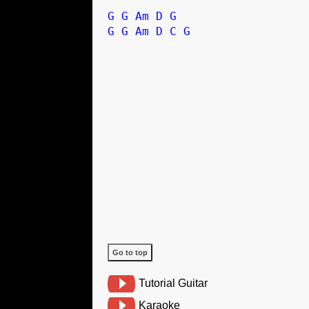
G
G
Am
D
G
G
G
Am
D
C
G
Go to top
Tutorial Guitar
Karaoke