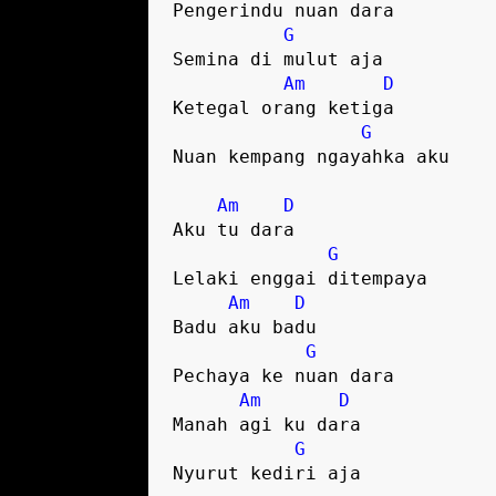
Pengerindu nuan dara 

G
Semina di mulut aja

Am
D
Ketegal orang ketiga 

G
Nuan kempang ngayahka aku

Am
D
Aku tu dara 

G
Lelaki enggai ditempaya

Am
D
Badu aku badu 

G
Pechaya ke nuan dara

Am
D
Manah agi ku dara 

G
Nyurut kediri aja
