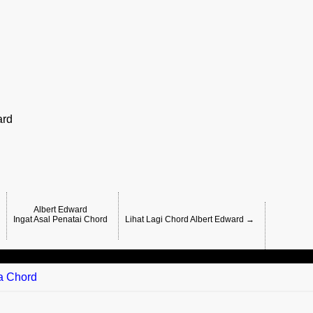
ard
Albert Edward
Ingat Asal Penatai Chord
Lihat Lagi Chord Albert Edward →
ta Chord