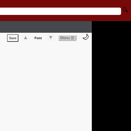
🔍
🌙
▲
▼
Menu ☰
Save
Font