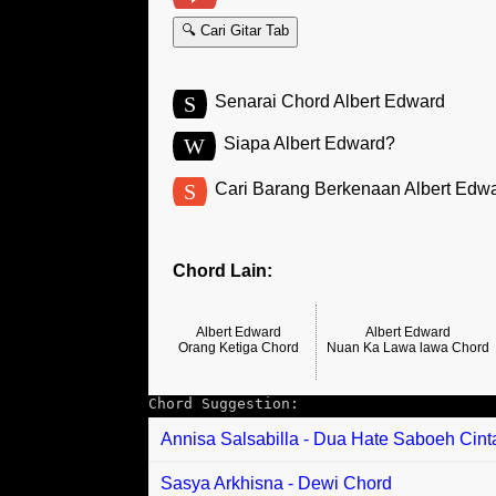
🔍 Cari Gitar Tab
S
Senarai Chord Albert Edward
W
Siapa Albert Edward?
S
Cari Barang Berkenaan Albert Edw
Chord Lain:
Albert Edward
Albert Edward
Orang Ketiga Chord
Nuan Ka Lawa lawa Chord
Chord Suggestion:
Annisa Salsabilla - Dua Hate Saboeh Cin
Sasya Arkhisna - Dewi Chord