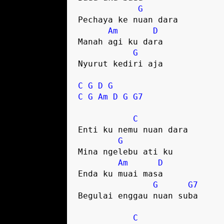
G
Pechaya ke nuan dara

Am
D
Manah agi ku dara 

G
Nyurut kediri aja

C
G
D
G
C
G
Am
D
G
G7
C
Enti ku nemu nuan dara

G
Mina ngelebu ati ku 

Am
D
Enda ku muai masa

G
G7
Begulai enggau nuan suba

C