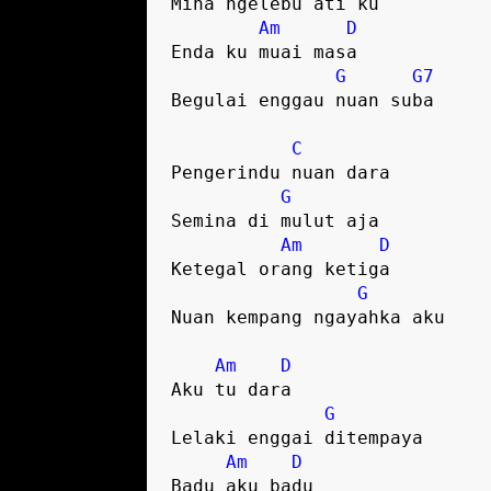
Mina ngelebu ati ku 

Am
D
Enda ku muai masa

G
G7
Begulai enggau nuan suba

C
Pengerindu nuan dara 

G
Semina di mulut aja

Am
D
Ketegal orang ketiga 

G
Nuan kempang ngayahka aku

Am
D
Aku tu dara 

G
Lelaki enggai ditempaya

Am
D
Badu aku badu 
