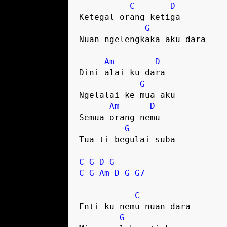
C
D
Ketegal orang ketiga 

G
Nuan ngelengkaka aku dara

Am
D
Dini alai ku dara 

G
Ngelalai ke mua aku

Am
D
Semua orang nemu 

G
Tua ti begulai suba

C
G
D
G
C
G
Am
D
G
G7
C
Enti ku nemu nuan dara

G