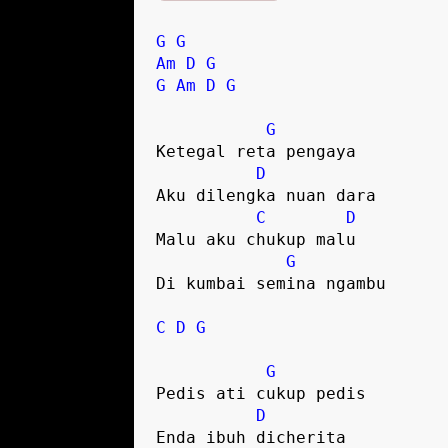
G
G
Am
D
G
G
Am
D
G
G
Ketegal reta pengaya 

D
Aku dilengka nuan dara

C
D
Malu aku chukup malu

G
Di kumbai semina ngambu

C
D
G
G
Pedis ati cukup pedis

D
Enda ibuh dicherita
