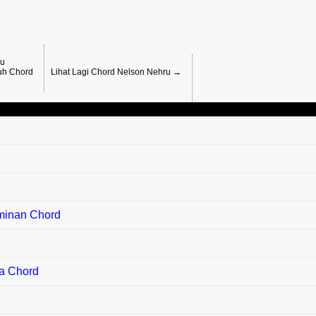
ru
uh Chord
Lihat Lagi Chord Nelson Nehru →
rminan Chord
d
Da Chord