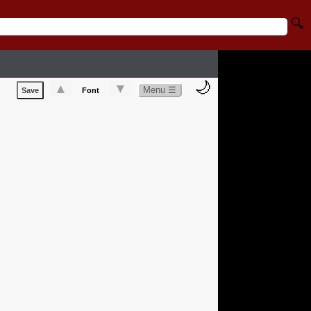
🔍
🌙
▲
▼
Menu ☰
Save
Font