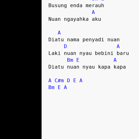
Busung enda merauh 

A
Nuan ngayahka aku 

A
Diatu nama penyadi nuan 

D
A
Laki nuan nyau bebini baru 

Bm
E
A
Diatu nuan nyau kapa kapa 

A
C#m
D
E
A
Bm
E
A