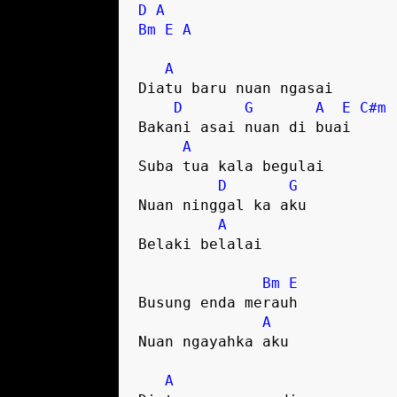
D
A
Bm
E
A
A
Diatu baru nuan ngasai

D
G
A
E
C#m
Bakani asai nuan di buai

A
Suba tua kala begulai 

D
G
Nuan ninggal ka aku 

A
Belaki belalai 

Bm
E
Busung enda merauh 

A
Nuan ngayahka aku 

A