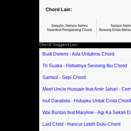
Chord Lain:
Swaylin, Nelson Nehru
Nelson Neh
Nyambut Pengabang Chord
Busung Enda Mera
Chord Suggestion:
Budi Doremi - Ada Untukmu Chord
Tri Suaka - Hebatnya Seorang Ibu Chord
Samsol - Sepi Chord
Meet Uncle Hussain feat Amir Jahari - Ce
Inul Daratista - Hidupku Untuk Cinta Chor
Wai Buntas feat Maryline - Agi Ka Sekali 
Last Child - Hancur Lebih Dulu Chord