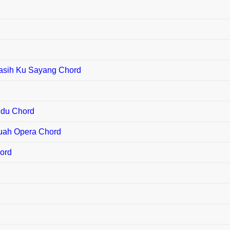
lasih Ku Sayang Chord
indu Chord
uah Opera Chord
hord