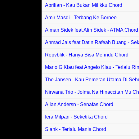
Aprilian - Kau Bukan Milikku Chord
Amir Masdi - Terbang Ke Borneo
Aiman Sidek feat Alin Sidek - ATMA Chord
Ahmad Jais feat Datin Rafeah Buang - Se
Repvblik - Hanya Bisa Merindu Chord
Mario G Klau feat Angelo Klau - Terlalu R
The Jansen - Kau Pemeran Utama Di Seb
Nirwana Trio - Jolma Na Hinaccitan Mu C
Allan Andersn - Senafas Chord
Iera Milpan - Seketika Chord
Slank - Terlalu Manis Chord