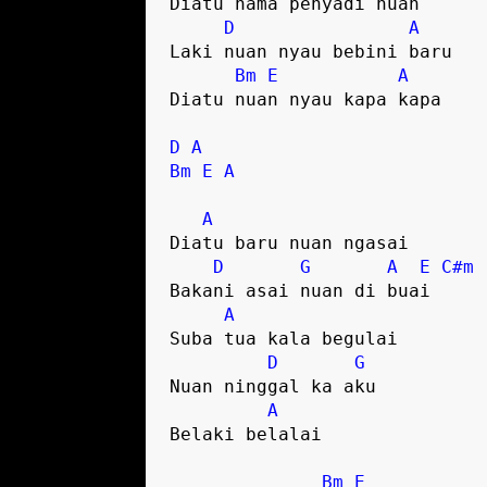
Diatu nama penyadi nuan 

D
A
Laki nuan nyau bebini baru 

Bm
E
A
Diatu nuan nyau kapa kapa 

D
A
Bm
E
A
A
Diatu baru nuan ngasai

D
G
A
E
C#m
Bakani asai nuan di buai

A
Suba tua kala begulai 

D
G
Nuan ninggal ka aku 

A
Belaki belalai 

Bm
E