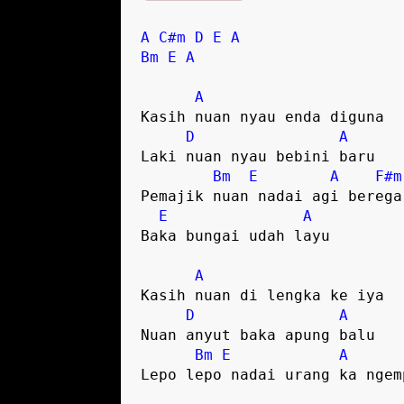
A
C#m
D
E
A
Bm
E
A
A
Kasih nuan nyau enda diguna

D
A
Laki nuan nyau bebini baru 

Bm
E
A
F#m
Pemajik nuan nadai agi berega

E
A
Baka bungai udah layu 

A
Kasih nuan di lengka ke iya 

D
A
Nuan anyut baka apung balu

Bm
E
A
Lepo lepo nadai urang ka ngemp