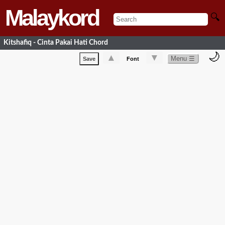
Malaykord
🔍
Kitshafiq - Cinta Pakai Hati Chord
🌙
▲
▼
Menu ☰
Save
Font