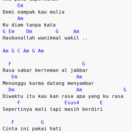
Em
Demi nampak kau mulia 

Am
G
Em
Dm
G
Am
Hasbunallah wanikmal wakil ..

Am
G
C
Am
G
Am
F
G
Rasa sabar berteman al jabbar 

Em
Am
Menunggu karma datang menyambar 

Dm
Am
G
Diwaktu itu kau kan rasa apa yang ku rasa

F
Esus4
E
Sepertinya mati tapi masih berdiri 

F
G
Cinta ini pakai hati 
