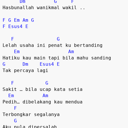
Dm
G
F
Hasbunallah wanikmal wakil ..

F
G
Em
Am
G
F
Esus4
E
F
G
Lelah usaha ini penat ku bertanding 

Em
Am
G
Dm
Esus4
E
Tak percaya lagi 

F
G
Sakit … bila ucap kata setia 

Em
Am
Pedih… dibelakang kau mendua 

F
Terbongkar segalanya 

G
Aku pula dipersalah 
