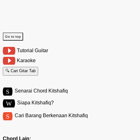
Go to top
Tutorial Guitar
Karaoke
🔍 Cari Gitar Tab
S
Senarai Chord Kitshafiq
W
Siapa Kitshafiq?
S
Cari Barang Berkenaan Kitshafiq
Chord Lain: