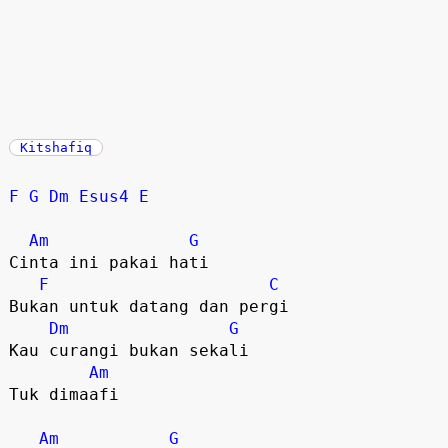
Kitshafiq
F
G
Dm
Esus4
E
Am
G
Cinta ini pakai hati 

F
C
Bukan untuk datang dan pergi 

Dm
G
Kau curangi bukan sekali 

Am
Tuk dimaafi 

Am
G