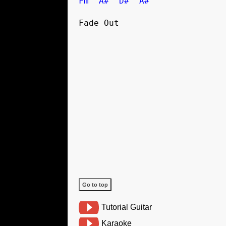
Fm
A#
D#
A#
Go to top
Tutorial Guitar
Karaoke