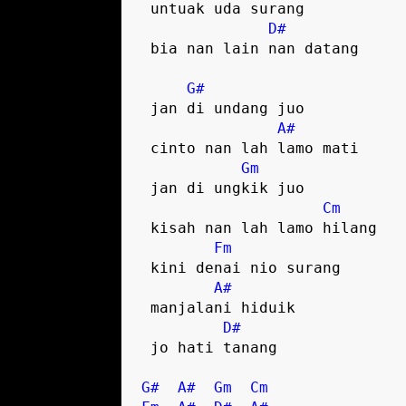
 untuak uda surang  

D#
 bia nan lain nan datang  

G#
 jan di undang juo

A#
 cinto nan lah lamo mati  

Gm
 jan di ungkik juo

Cm
 kisah nan lah lamo hilang  

Fm
 kini denai nio surang

A#
 manjalani hiduik 

D#
 jo hati tanang  

G#
A#
Gm
Cm