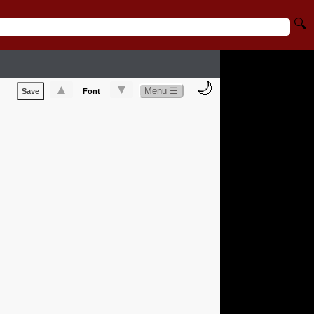
🔍
🌙
▲
▼
Menu ☰
Save
Font