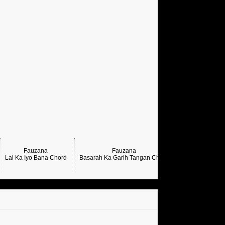
Fauzana
Fauzana
Lai Ka Iyo Bana Chord
Basarah Ka Garih Tangan Chord
Lihat Lagi Cho