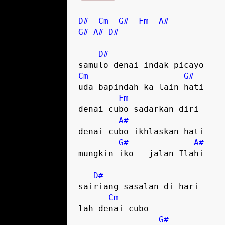
D#
Cm
G#
Fm
A#
G#
A#
D#
D#
Cm
G#
uda bapindah ka lain hati  

Fm
denai cubo sadarkan diri  

A#
denai cubo ikhlaskan hati

G#
A#
mungkin iko   jalan Ilahi  

D#
sairiang sasalan di hari

Cm
lah denai cubo 

G#