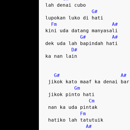
lah denai cubo 

G#
lupokan luko di hati  

Fm
A#
kini uda datang manyasali  

G#
A#
dek uda lah bapindah hati  

D#
ka nan lain  

G#
A#
 jikok kato maaf ka denai bari  

Gm
 jikok pinto hati 

Cm
 nan ka uda pintak  

Fm
 hatiko lah tatutuik 

A#