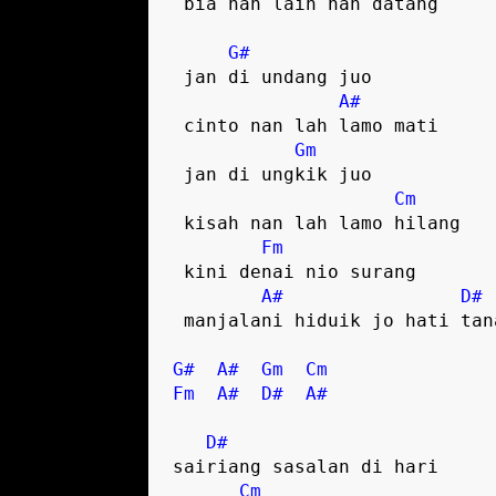
 bia nan lain nan datang  

G#
 jan di undang juo

A#
 cinto nan lah lamo mati

Gm
 jan di ungkik juo

Cm
 kisah nan lah lamo hilang

Fm
 kini denai nio surang

A#
D#
 manjalani hiduik jo hati tanang  

G#
A#
Gm
Cm
Fm
A#
D#
A#
D#
sairiang sasalan di hari

Cm