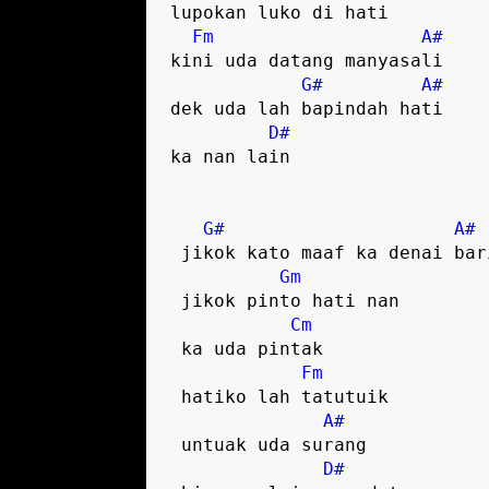
lupokan luko di hati  

Fm
A#
kini uda datang manyasali  

G#
A#
dek uda lah bapindah hati  

D#
ka nan lain  

G#
A#
 jikok kato maaf ka denai bari  

Gm
 jikok pinto hati nan 

Cm
 ka uda pintak  

Fm
 hatiko lah tatutuik 

A#
 untuak uda surang  

D#