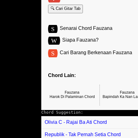
🔍 Cari Gitar Tab
S
Senarai Chord Fauzana
W
Siapa Fauzana?
S
Cari Barang Berkenaan Fauzana
Chord Lain:
Fauzana
Fauzana
Harok Di Palaminan Chord
Bapindah Ka Nan La
Chord Suggestion:
Olivia C - Rajai Ba Ati Chord
Republik - Tak Pernah Setia Chord