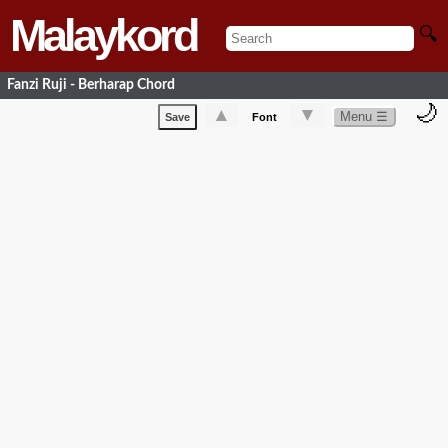
Malaykord
🔍
Fanzi Ruji - Berharap Chord
🌙
▲
▼
Menu ☰
Save
Font