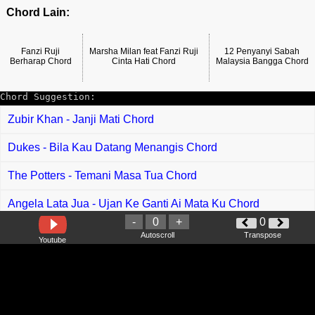
Chord Lain:
Fanzi Ruji
Marsha Milan feat Fanzi Ruji
12 Penyanyi Sabah
Berharap Chord
Cinta Hati Chord
Malaysia Bangga Chord
Chord Suggestion:
Zubir Khan - Janji Mati Chord
Dukes - Bila Kau Datang Menangis Chord
The Potters - Temani Masa Tua Chord
Angela Lata Jua - Ujan Ke Ganti Ai Mata Ku Chord
-
0
+
0
Anneth - Senandung Asmara Chord
Autoscroll
Transpose
Youtube
Tomok feat Siti Nordiana - Gelisah Jiwa Meronta Asmara
Chord
Soo Wincci - Lepaskanlah Segala