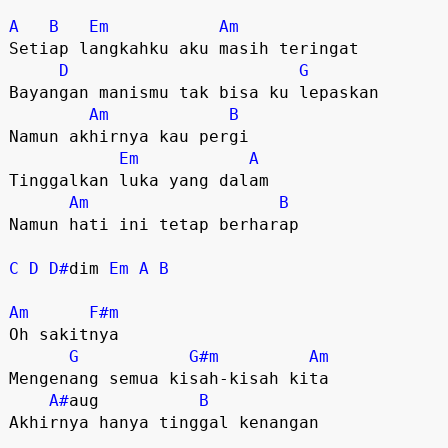
A
B
Em
Am
Setiap langkahku aku masih teringat

D
G
Bayangan manismu tak bisa ku lepaskan

Am
B
Namun akhirnya kau pergi

Em
A
Tinggalkan luka yang dalam

Am
B
Namun hati ini tetap berharap

C
D
D#
dim 
Em
A
B
Am
F#m
Oh sakitnya

G
G#m
Am
Mengenang semua kisah-kisah kita

A#
aug          
B
Akhirnya hanya tinggal kenangan
