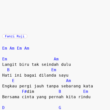
Fanzi Ruji
Em
Am
Em
Am
Em
Am
Langit biru tak seindah dulu

B
Em
Hati ini bagai dilanda sayu

E
Am
Engkau pergi jauh tanpa sebarang kata

F#
dim          
B
Em
Bersama cinta yang pernah kita rindu

D
G