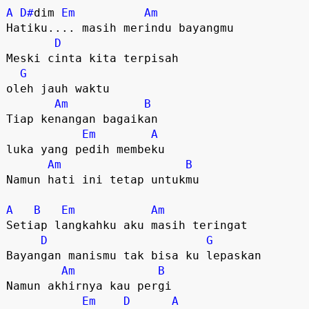
A
D#
dim 
Em
Am
Hatiku.... masih merindu bayangmu

D
Meski cinta kita terpisah 

G
oleh jauh waktu

Am
B
Tiap kenangan bagaikan 

Em
A
luka yang pedih membeku

Am
B
Namun hati ini tetap untukmu

A
B
Em
Am
Setiap langkahku aku masih teringat

D
G
Bayangan manismu tak bisa ku lepaskan

Am
B
Namun akhirnya kau pergi

Em
D
A