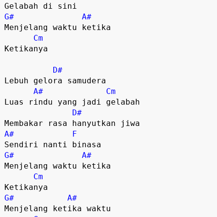
G#
A#
Menjelang waktu ketika

Cm
Ketikanya

D#
Lebuh gelora samudera

A#
Cm
Luas rindu yang jadi gelabah

D#
A#
F
G#
A#
Menjelang waktu ketika

Cm
G#
A#
Menjelang ketika waktu
