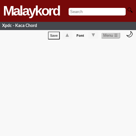
Malaykord
🔍
Xpdc - Kaca Chord
🌙
▲
▼
Menu ☰
Save
Font