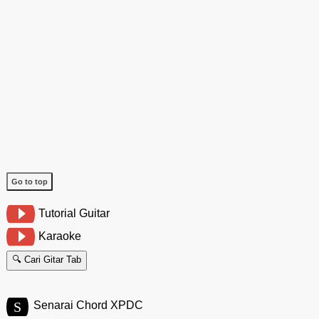
Go to top
Tutorial Guitar
Karaoke
🔍 Cari Gitar Tab
S
Senarai Chord XPDC