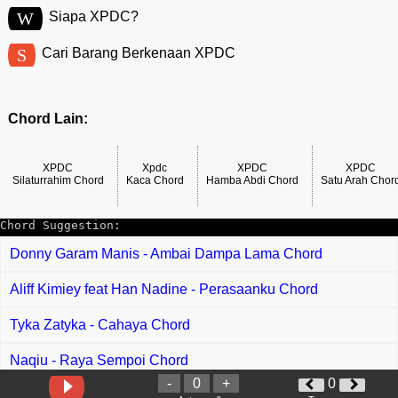
W
Siapa XPDC?
S
Cari Barang Berkenaan XPDC
Chord Lain:
XPDC
Xpdc
XPDC
XPDC
Silaturrahim Chord
Kaca Chord
Hamba Abdi Chord
Satu Arah Chor
Chord Suggestion:
Donny Garam Manis - Ambai Dampa Lama Chord
Aliff Kimiey feat Han Nadine - Perasaanku Chord
Tyka Zatyka - Cahaya Chord
Naqiu - Raya Sempoi Chord
-
0
+
0
Black feat Adira Suhaimi - Syawal Rindu Chord