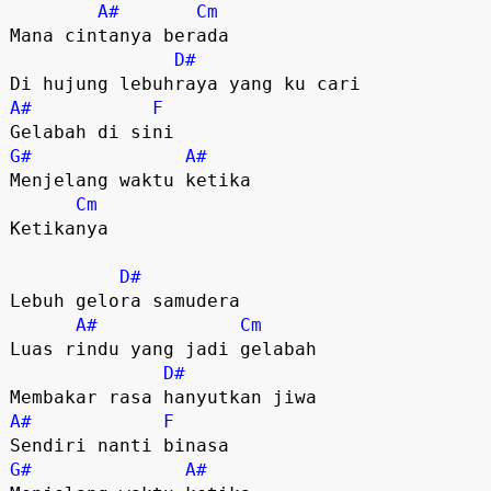
A#
Cm
Mana cintanya berada

D#
A#
F
G#
A#
Menjelang waktu ketika

Cm
Ketikanya

D#
Lebuh gelora samudera

A#
Cm
Luas rindu yang jadi gelabah

D#
A#
F
G#
A#