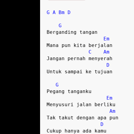
G
A
Bm
D
G
Berganding tangan

Em
Mana pun kita berjalan

C
Am
Jangan pernah menyerah

D
Untuk sampai ke tujuan

G
Pegang tanganku

Em
Menyusuri jalan berliku

Am
Tak takut dengan apa pun

D
Cukup hanya ada kamu
