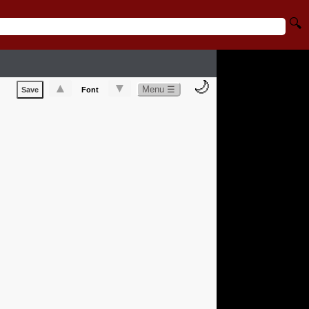
🔍
🌙
▲
▼
Menu ☰
Save
Font