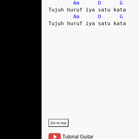
Am
D
G
Tujuh huruf iya satu kata 

Am
D
G
Go to top
Tutorial Guitar