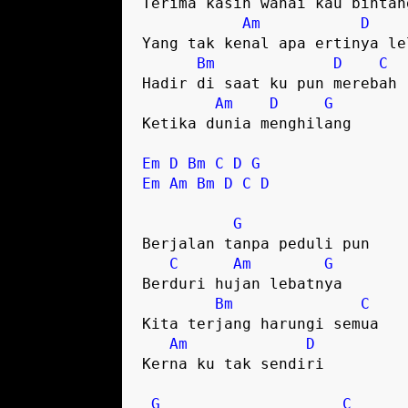
Terima kasih wahai kau bintang
Am
D
Yang tak kenal apa ertinya lel
Bm
D
C
Hadir di saat ku pun merebah

Am
D
G
Ketika dunia menghilang 

Em
D
Bm
C
D
G
Em
Am
Bm
D
C
D
G
Berjalan tanpa peduli pun

C
Am
G
Berduri hujan lebatnya 

Bm
C
Kita terjang harungi semua 

Am
D
Kerna ku tak sendiri

G
C