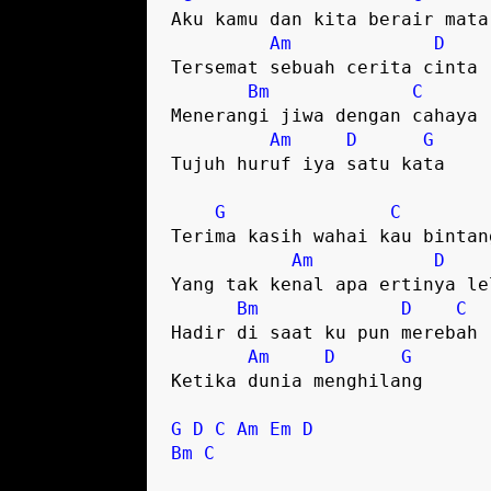
Aku kamu dan kita berair mata 
Am
D
Tersemat sebuah cerita cinta 

Bm
C
Menerangi jiwa dengan cahaya 

Am
D
G
Tujuh huruf iya satu kata 

G
C
Terima kasih wahai kau bintang
Am
D
Yang tak kenal apa ertinya lel
Bm
D
C
Hadir di saat ku pun merebah

Am
D
G
Ketika dunia menghilang 

G
D
C
Am
Em
D
Bm
C