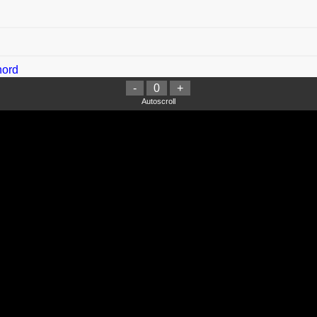
hord
-
0
+
Autoscroll
erbeda Chord