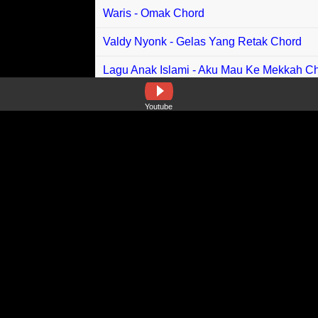
Waris - Omak Chord
Valdy Nyonk - Gelas Yang Retak Chord
Lagu Anak Islami - Aku Mau Ke Mekkah C
Amirul Fauzan - Rintihan Kalam Chord
Youtube
MonoloQue - Inderaloka Chord
Nabila Maharani - Bersamamu Duniaku B
Yovie & Nuno - Sampai Akhir Waktu Chord
Wafiy Haikal - Sesaatku Di Dunia Chord
Athia - Sampai Hati Chord
Thomas Arya - Impian Sirna Chord
Xpdc - Senapang Patah Chord