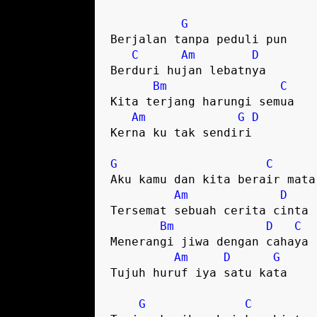
G
Berjalan tanpa peduli pun

C
Am
D
Berduri hujan lebatnya 

Bm
C
Kita terjang harungi semua 

Am
G
D
Kerna ku tak sendiri

G
C
Aku kamu dan kita berair mata 
Am
D
Tersemat sebuah cerita cinta 

Bm
D
C
Menerangi jiwa dengan cahaya 

Am
D
G
Tujuh huruf iya satu kata 

G
C