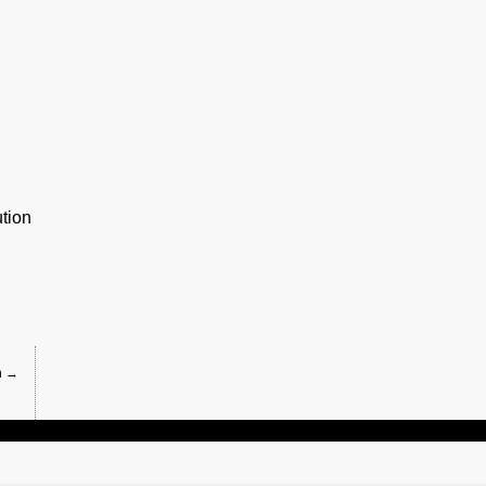
tion
n →