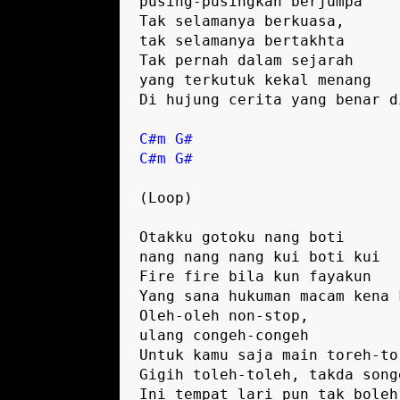
pusing-pusingkan berjumpa

Tak selamanya berkuasa, 

tak selamanya bertakhta

Tak pernah dalam sejarah 

yang terkutuk kekal menang

Di hujung cerita yang benar di
C#m
G#
C#m
G#
(Loop)

Otakku gotoku nang boti 

nang nang nang kui boti kui

Fire fire bila kun fayakun

Yang sana hukuman macam kena k
Oleh-oleh non-stop, 

ulang congeh-congeh

Untuk kamu saja main toreh-tor
Gigih toleh-toleh, takda song
Ini tempat lari pun tak boleh-