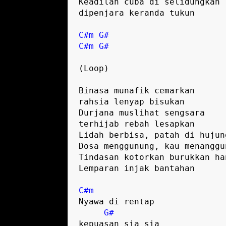
Keadilan cuba di selidungkan 

dipenjara keranda tukun

C#m
G#
C#m
G#
(Loop)

Binasa munafik cemarkan 

rahsia lenyap bisukan 

Durjana muslihat sengsara 

terhijab rebah lesapkan 

Lidah berbisa, patah di hujung
Dosa menggunung, kau menanggun
Tindasan kotorkan burukkan han
Lemparan injak bantahan

C#m
Nyawa di rentap

G#
kepuasan sia sia
