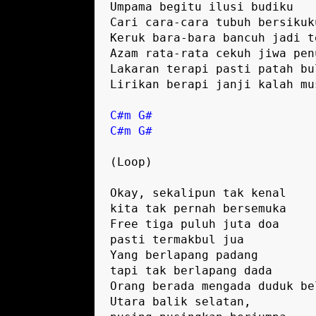
Umpama begitu ilusi budiku

Cari cara-cara tubuh bersikuku
Keruk bara-bara bancuh jadi te
Azam rata-rata cekuh jiwa penu
Lakaran terapi pasti patah bul
Lirikan berapi janji kalah mus
C#m
G#
C#m
G#
(Loop)

Okay, sekalipun tak kenal 

kita tak pernah bersemuka 

Free tiga puluh juta doa 

pasti termakbul jua 

Yang berlapang padang 

tapi tak berlapang dada

Orang berada mengada duduk bel
Utara balik selatan, 
