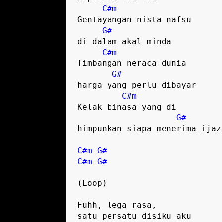
C#m
Gentayangan nista nafsu 

G#
di dalam akal minda

C#m
Timbangan neraca dunia 

G#
harga yang perlu dibayar

C#m
Kelak binasa yang di 

G#
himpunkan siapa menerima ijaza
C#m
G#
C#m
G#
(Loop)

Fuhh, lega rasa, 

satu persatu disiku aku
