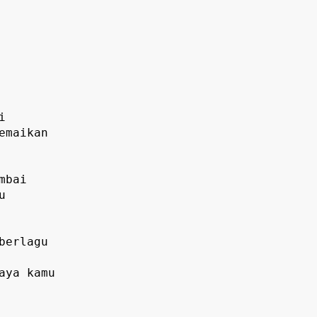


maikan 



bai

 

erlagu

ya kamu


