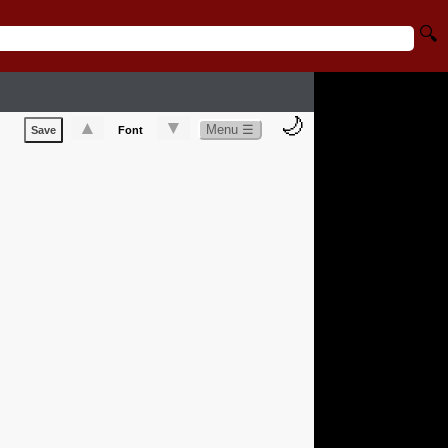
🔍
🌙
▲
▼
Menu ☰
Save
Font