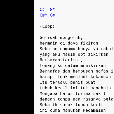
C#m
G#
C#m
G#
(Loop)

Gelisah mengeluh, 

bermain di daya fikiran

Sebutan namamu hanya ya rabbi 
yang aku masih dpt zikirkan

Berharap terima , 

tenang ku dalam memikirkan 

Bernafas dan hembusan nafas in
harap tidak menjadi kekangan

Itu terlalu pahit buat 

tubuh kecil ini tuk menghujatk
Mengapa harus terima sakit 

dengan tanpa ada rasanya belas
Sebalik sosok tubuh kecil 

ini cuma mahukan kedamaian
