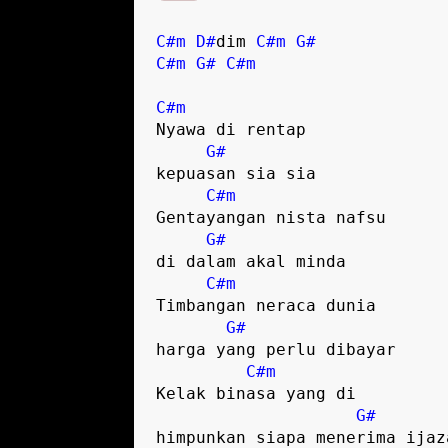
C#m
D#
dim 
C#m
G#
C#m
G#
C#m
C#m
Nyawa di rentap

G#
kepuasan sia sia

C#m
Gentayangan nista nafsu 

G#
di dalam akal minda

C#m
Timbangan neraca dunia 

G#
harga yang perlu dibayar

C#m
Kelak binasa yang di 

G#
himpunkan siapa menerima ijaza