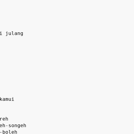
 julang

amui

eh

eh-songeh

boleh
