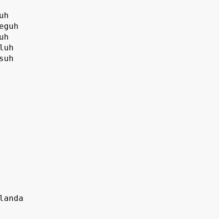
h

guh

h

uh

uh

anda
