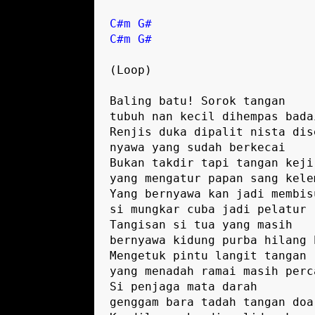
C#m
G#
C#m
G#
(Loop)

Baling batu! Sorok tangan 

tubuh nan kecil dihempas badai
Renjis duka dipalit nista dise
nyawa yang sudah berkecai

Bukan takdir tapi tangan keji 
yang mengatur papan sang kelem
Yang bernyawa kan jadi membisu
si mungkar cuba jadi pelatur

Tangisan si tua yang masih 

bernyawa kidung purba hilang b
Mengetuk pintu langit tangan 

yang menadah ramai masih perca
Si penjaga mata darah 

genggam bara tadah tangan doa 