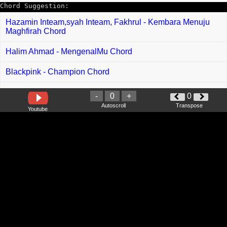
Chord Suggestion:
Hazamin Inteam,syah Inteam, Fakhrul - Kembara Menuju
Maghfirah Chord
Halim Ahmad - MengenalMu Chord
Blackpink - Champion Chord
Widi Nugroho - Harus Memilih chord
-
0
+
0
Autoscroll
Transpose
Youtube
Fresh Boy feat Blasta Rap Family - Turun Naik Oles Trus
Chord
Sydney Rose - We Hug Now Chord
Earl Agustin - Tibok Chord
Daniel Caesar, Rex Orange County - Rearrange My World
Chord
Floor 88 feat Baby Shima - Lagi Lagi Tak Dapat Raya Chord