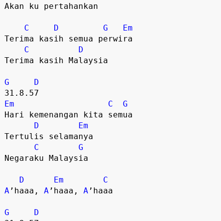
Akan ku pertahankan

C
D
G
Em
Terima kasih semua perwira

C
D
Terima kasih Malaysia

G
D
Em
C
G
Hari kemenangan kita semua

D
Em
Tertulis selamanya

C
G
Negaraku Malaysia

D
Em
C
A
’haaa, 
A
’haaa, 
A
’haaa

G
D