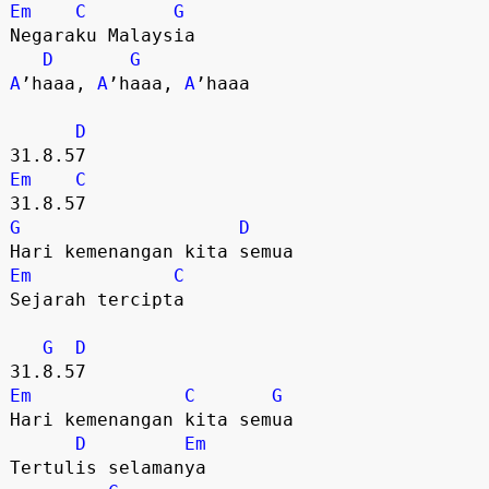
Em
C
G
Negaraku Malaysia

D
G
A
’haaa, 
A
’haaa, 
A
’haaa

D
Em
C
G
D
Em
C
Sejarah tercipta

G
D
Em
C
G
Hari kemenangan kita semua

D
Em
Tertulis selamanya
