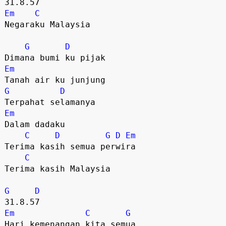
Em
C
Negaraku Malaysia

G
D
Em
G
D
Em
Dalam dadaku

C
D
G
D
Em
Terima kasih semua perwira

C
Terima kasih Malaysia

G
D
Em
C
G
Hari kemenangan kita semua
