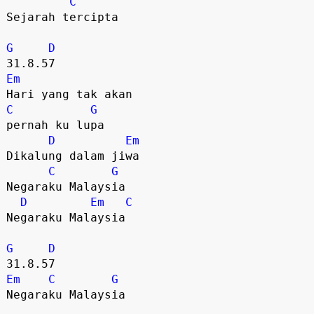
C
Sejarah tercipta

G
D
Em
C
G
pernah ku lupa

D
Em
Dikalung dalam jiwa

C
G
Negaraku Malaysia

D
Em
C
Negaraku Malaysia

G
D
Em
C
G
Negaraku Malaysia