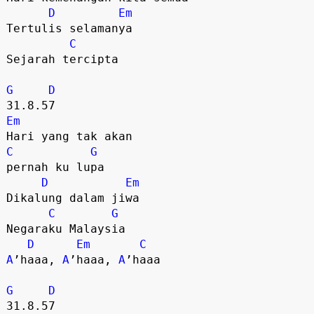
D
Em
Tertulis selamanya

C
Sejarah tercipta

G
D
Em
C
G
pernah ku lupa

D
Em
Dikalung dalam jiwa

C
G
Negaraku Malaysia

D
Em
C
A
’haaa, 
A
’haaa, 
A
’haaa

G
D