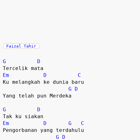
Faizal Tahir
G
D
Em
D
C
Ku melangkah ke dunia baru

G
D
Yang telah pun Merdeka

G
D
Em
D
G
C
Pengorbanan yang terdahulu

G
D