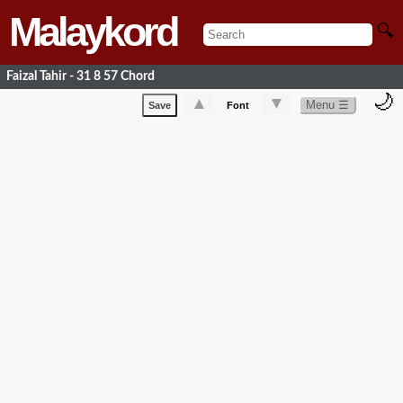
Malaykord
🔍
Faizal Tahir - 31 8 57 Chord
🌙
▲
▼
Menu ☰
Save
Font