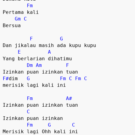
Fm
Pertama kali

Gm
C
Bersua

F
G
Dan jikalau masih ada kupu kupu

E
A
Yang berlarian dihatimu

Dm
Am
F
F#
dim   
G
Fm
C
Fm
C
merisik lagi kali ini

Fm
A#
Izinkan puan izinkan tuan

C
Izinkan puan izinkan 

Fm
G
C
Merisik lagi Ohh kali ini 