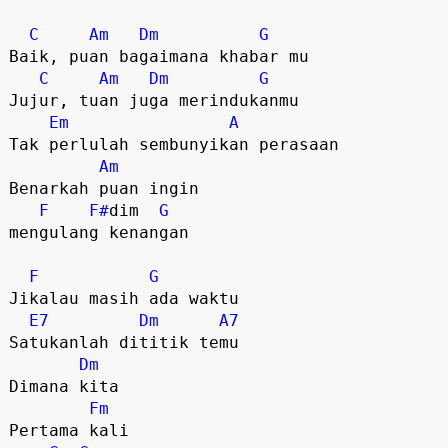
C
Am
Dm
G
Baik, puan bagaimana khabar mu

C
Am
Dm
G
Jujur, tuan juga merindukanmu

Em
A
Tak perlulah sembunyikan perasaan

Am
Benarkah puan ingin 

F
F#
dim  
G
mengulang kenangan

F
G
Jikalau masih ada waktu

E7
Dm
A7
Satukanlah dititik temu

Dm
Dimana kita 

Fm
Pertama kali
