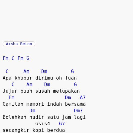
Aisha Retno
Fm
C
Fm
G
C
Am
Dm
G
Apa khabar dirimu oh Tuan

C
Am
Dm
G
Jujur puan susah melupakan

Em
Dm
A7
Gamitan memori indah bersama

Dm
Dm7
Bolehkah hadir satu jam lagi 

           Gsis4   
G7
secangkir kopi berdua
