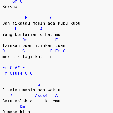
Gm
C
Bersua

F
G
Dan jikalau masih ada kupu kupu

E
A
Yang berlarian dihatimu

Dm
F
D
G
F
Fm
C
merisik lagi kali ini

Fm
C
A#
F
Fm
Gsus4
C
G
F
G
Jikalau masih ada waktu

E7
Asus4
A
Satukanlah dititik temu

Dm
Dimana kita 
