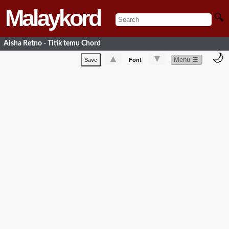
Malaykord
🔍
Aisha Retno - Titik temu Chord
🌙
▲
▼
Menu ☰
Save
Font