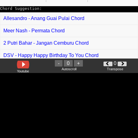
Chord Suggestion:
Allesandro - Anang Guai Pulai Chord
Meer Nash - Permata Chord
2 Putri Bahar - Jangan Cemburu Chord
DSV - Happy Happy Birthday To You Chord
-
0
+
0
Phoebe Chloe - Pulai Ngintu Gawai Chord
Autoscroll
Transpose
Youtube
Mary Unding - Terumpang Palan Pengerindu Chord
Alleycats - Derita Seorang Insan Chord
Adylan - Aliya Chord
Yulia Kamelia - Luka Chord
Sekumpulan Orang Gila feat Tam Spider - Sumpah
Pendekar Chord