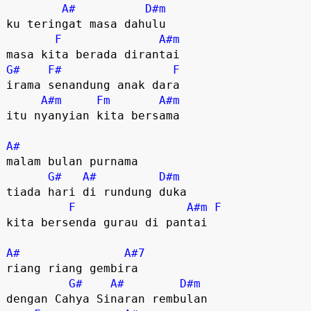
A#
D#m
ku teringat masa dahulu

F
A#m
G#
F#
F
irama senandung anak dara

A#m
Fm
A#m
itu nyanyian kita bersama

A#
malam bulan purnama

G#
A#
D#m
tiada hari di rundung duka

F
A#m
F
kita bersenda gurau di pantai

A#
A#7
riang riang gembira

G#
A#
D#m
dengan Cahya Sinaran rembulan
