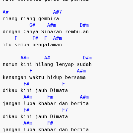
A#
A#7
riang riang gembira

G#
A#m
D#m
dengan Cahya Sinaran rembulan

F
F#
F
A#m
itu semua pengalaman

A#m
A#
D#m
namun kini hilang lenyap sudah

F
A#m
kenangan waktu hidup bersama

F#
F
dikau kini jauh Dimata 

A#m
Fm
A#m
jangan lupa khabar dan berita 

F#
F7
dikau kini jauh Dimata 

A#m
F#
jangan lupa khabar dan berita 
