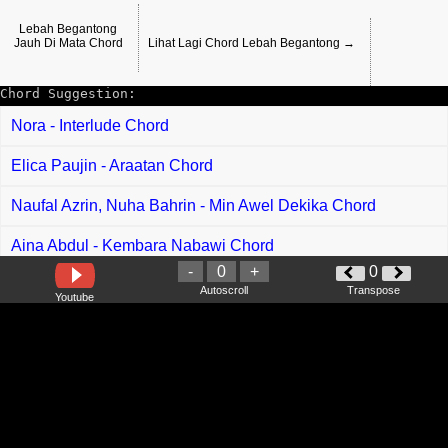
Lebah Begantong
Jauh Di Mata Chord
Lihat Lagi Chord Lebah Begantong →
Chord Suggestion:
Nora - Interlude Chord
Elica Paujin - Araatan Chord
Naufal Azrin, Nuha Bahrin - Min Awel Dekika Chord
Aina Abdul - Kembara Nabawi Chord
-
0
+
0
Nabila Taqiyyah - Menghargai Kata Rindu Chord
Autoscroll
Transpose
Youtube
Adam Hilman feat Abbysee - One Day Aku Chill Chord
Ismail Izzani - Tenggelam Chord
Marsha Milan - Sampai Waktu Chord
Shiha Zikir - Renjana Chord