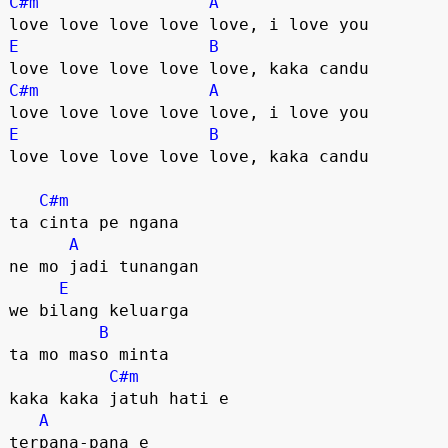
C#m
A
E
B
C#m
A
E
B
love love love love love, kaka candu

C#m
ta cinta pe ngana

A
ne mo jadi tunangan

E
we bilang keluarga

B
ta mo maso minta

C#m
kaka kaka jatuh hati e  

A
terpana-pana e  
