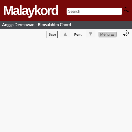
Malaykord
🔍
Angga Dermawan - Bimsalabim Chord
🌙
▲
▼
Menu ☰
Save
Font