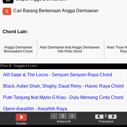
S
Cari Barang Berkenaan Angga Dermawan
Chord Lain:
Angga Dermawan
Alan Darmawan feat Angga Dermawan
Iman Troye 
Bimsalabim Chord
Toki Pintu chord
Ray
Chord Suggestion:
Alif Satar & The Locos - Senyum Senyum Raya Chord
Black, Asfan Shah, Shajiry, Daud Reny - Havoc Raya Chord
Putri Tanjung feat Mario G Klau - Dulu Memang Cinta Chord
Ojenn Aiwahhh - Aiwahhh Raya
-
0
+
0
Mubai - Dimana Perasaanmu Chord
Autoscroll
Transpose
Youtube