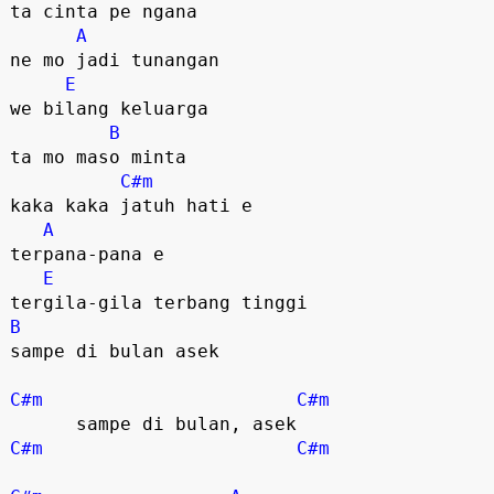
ta cinta pe ngana

A
ne mo jadi tunangan

E
we bilang keluarga

B
ta mo maso minta

C#m
kaka kaka jatuh hati e  

A
terpana-pana e  

E
B
sampe di bulan asek

C#m
C#m
C#m
C#m