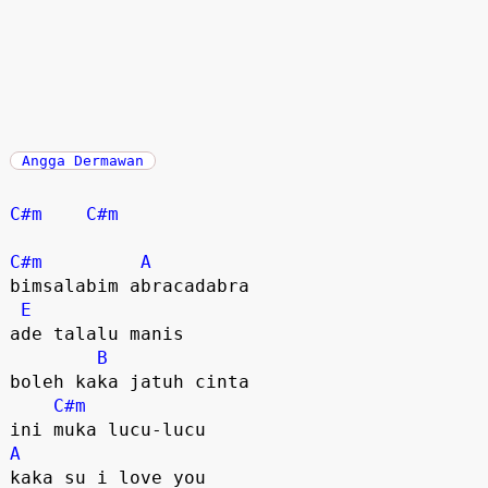
Angga Dermawan
C#m
C#m
C#m
A
bimsalabim abracadabra

E
ade talalu manis

B
boleh kaka jatuh cinta

C#m
A