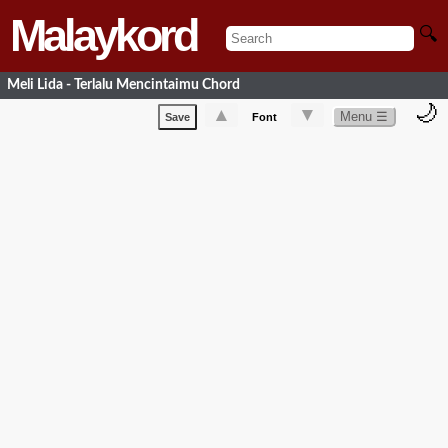
Malaykord
🔍
Meli Lida - Terlalu Mencintaimu Chord
🌙
▲
▼
Menu ☰
Save
Font