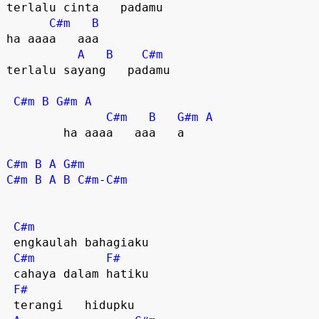
terlalu cinta   padamu  

C#m
B
ha aaaa   aaa  

A
B
C#m
terlalu sayang   padamu  

C#m
B
G#m
A
C#m
B
G#m
A
        ha aaaa   aaa   a  

C#m
B
A
G#m
C#m
B
A
B
C#m
-
C#m
C#m
 engkaulah bahagiaku  

C#m
F#
 cahaya dalam hatiku  

F#
 terangi   hidupku  
