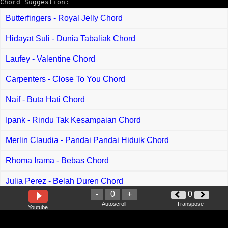
Chord Suggestion:
Butterfingers - Royal Jelly Chord
Hidayat Suli - Dunia Tabaliak Chord
Laufey - Valentine Chord
Carpenters - Close To You Chord
Naif - Buta Hati Chord
Ipank - Rindu Tak Kesampaian Chord
Merlin Claudia - Pandai Pandai Hiduik Chord
Rhoma Irama - Bebas Chord
Julia Perez - Belah Duren Chord
-
0
+
0
Jamal Abdillah - Perpisahan Tanpa Relamu Chord
Autoscroll
Transpose
Youtube
Dani Kurama - Kupupu Chord