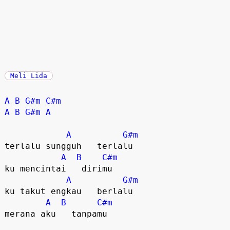
Meli Lida
A
B
G#m
C#m
A
B
G#m
A
A
G#m
terlalu sungguh   terlalu  

A
B
C#m
ku mencintai   dirimu  

A
G#m
ku takut engkau   berlalu  

A
B
C#m
merana aku   tanpamu  
