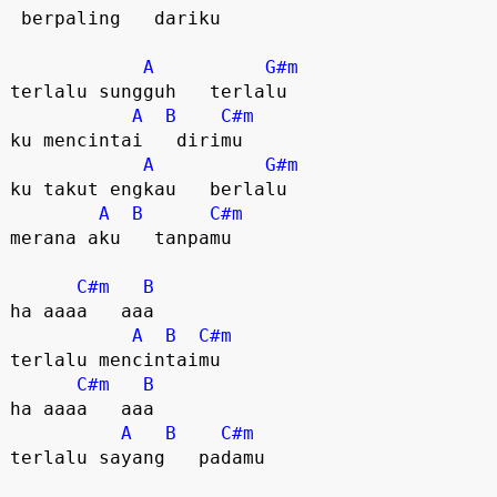
 berpaling   dariku  

A
G#m
terlalu sungguh   terlalu  

A
B
C#m
ku mencintai   dirimu  

A
G#m
ku takut engkau   berlalu  

A
B
C#m
merana aku   tanpamu  

C#m
B
ha aaaa   aaa  

A
B
C#m
terlalu mencintaimu  

C#m
B
ha aaaa   aaa  

A
B
C#m