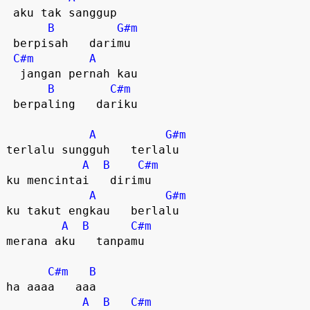
 aku tak sanggup   

B
G#m
 berpisah   darimu  

C#m
A
  jangan pernah kau  

B
C#m
 berpaling   dariku  

A
G#m
terlalu sungguh   terlalu  

A
B
C#m
ku mencintai   dirimu  

A
G#m
ku takut engkau   berlalu  

A
B
C#m
merana aku   tanpamu  

C#m
B
ha aaaa   aaa  

A
B
C#m