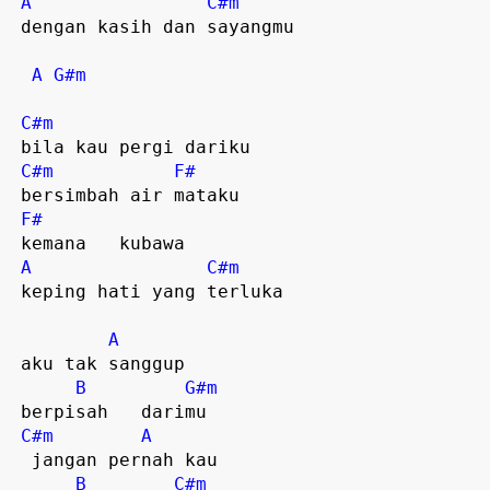
A
C#m
 dengan kasih dan sayangmu  

A
G#m
C#m
 bila kau pergi dariku 

C#m
F#
 bersimbah air mataku  

F#
 kemana   kubawa  

A
C#m
 keping hati yang terluka  

A
 aku tak sanggup   

B
G#m
 berpisah   darimu  

C#m
A
  jangan pernah kau  

B
C#m