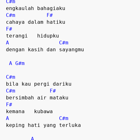
C#m
 engkaulah bahagiaku  

C#m
F#
 cahaya dalam hatiku  

F#
 terangi   hidupku  

A
C#m
 dengan kasih dan sayangmu  

A
G#m
C#m
 bila kau pergi dariku 

C#m
F#
 bersimbah air mataku  

F#
 kemana   kubawa  

A
C#m
 keping hati yang terluka  

A