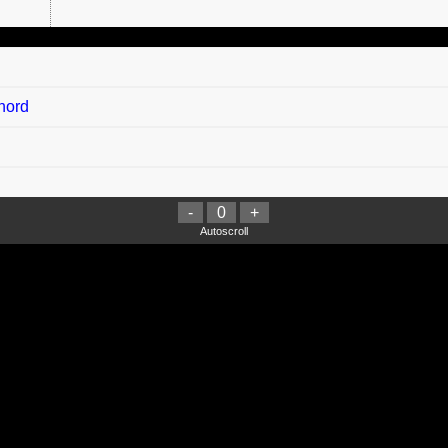
Chord
-
0
+
Autoscroll
Berpisah Chord
rd