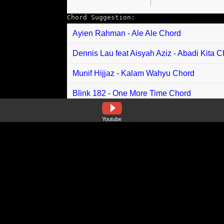
Chord Suggestion:
Ayien Rahman - Ale Ale Chord
Dennis Lau feat Aisyah Aziz - Abadi Kita 
Munif Hijjaz - Kalam Wahyu Chord
Blink 182 - One More Time Chord
Hal - Bagaimana Bisa Seseorang Chord
Youtube
Tracyta Clara - Enda Berasai Chord
Raffa Affar - Ibu Chord
Dosni Roha feat Icha Annisa - Andai Tak 
Elsa Pitaloka - Salahnya Aku Dimana Cho
Otwo - Tak Pernah Ada Chord