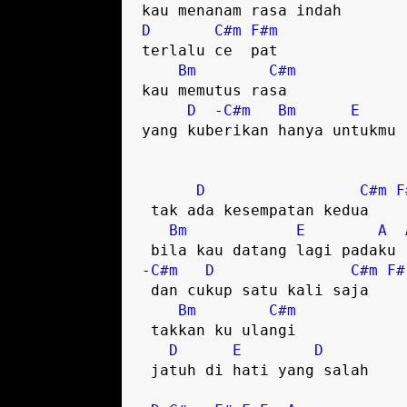
D
C#m
F#m
terlalu ce  pat  

Bm
C#m
kau memutus rasa  

D
  -
C#m
Bm
E
yang kuberikan hanya untukmu  
D
C#m
F
 tak ada kesempatan kedua  

Bm
E
A
 bila kau datang lagi padaku  

-
C#m
D
C#m
F#
 dan cukup satu kali saja  

Bm
C#m
 takkan ku ulangi  

D
E
D
 jatuh di hati yang salah  
