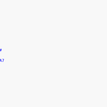


#
A7