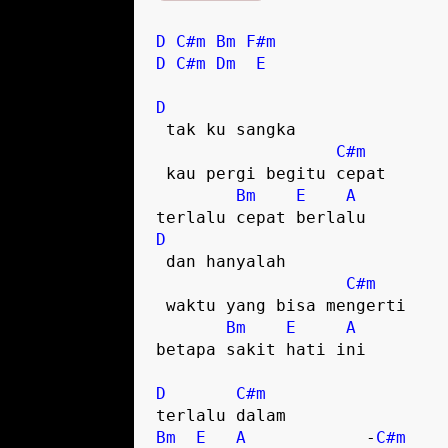
D
C#m
Bm
F#m
D
C#m
Dm
E
D
 tak ku sangka 

C#m
 kau pergi begitu cepat

Bm
E
A
D
 dan hanyalah 

C#m
 waktu yang bisa mengerti

Bm
E
A
betapa sakit hati ini  

D
C#m
Bm
E
A
            -
C#m