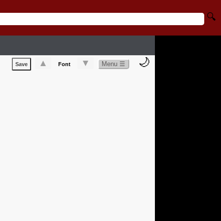
🔍
🌙
▲
▼
Menu ☰
Save
Font