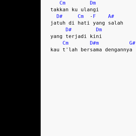
Cm
Dm
 takkan ku ulangi  

D#
Cm
  -
F
A#
 jatuh di hati yang salah  

D#
Dm
 yang terjadi kini

Cm
D#m
G#
 kau t'lah bersama dengannya