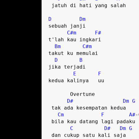
 jatuh di hati yang salah  

D
Dm
sebuah janji   

C#m
F#
t'lah kau ingkari  

Bm
C#m
takut ku memulai  

D
B
jika terjadi 

E
F
kedua kalinya   uu  

       Overtune

D#
Dm
G
 tak ada kesempatan kedua  

Cm
F
A#
-
 bila kau datang lagi padaku  

C
D#
Dm
G
 dan cukup satu kali saja  
