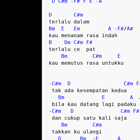
D
C#m
 -
F#
F
E
 -
A
D
C#m
Bm
E
Em
A
 -
F#
/
A#
B
Dm
C#m
F#
terlalu ce  pat  

Bm
C#m
E
kau memutus rasa untukku  

-
C#m
D
C#m
F
 tak ada kesempatan kedua  

Bm
E
A
 bila kau datang lagi padaku  

-
C#m
D
C#m
F#
 dan cukup satu kali saja  

Bm
C#m
 takkan ku ulangi  

D
Bm
  -
E
A