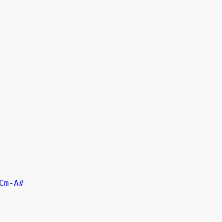
Cm
-
A#