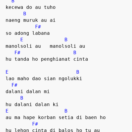
B
 kecewa do au tuho  

B
 naeng muruk au ai 

F#
 so adong labana  

E
B
 manolsoli au   manolsoli au  

F#
B
 hu tanda ho penghianat cinta  

E
B
 lao maho dao sian ngolukki  

F#
 dalani dalan mi

B
 hu dalani dalan ki  

E
B
 au ma hape korban setia di baen ho

F#
 hu lehon cinta di balos ho tu au
