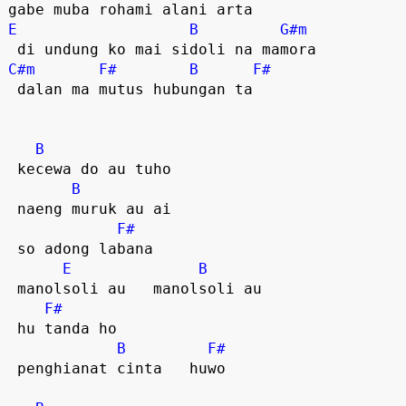
E
B
G#m
C#m
F#
B
F#
 dalan ma mutus hubungan ta  

B
 kecewa do au tuho  

B
 naeng muruk au ai 

F#
 so adong labana  

E
B
 manolsoli au   manolsoli au  

F#
 hu tanda ho 

B
F#
 penghianat cinta   huwo  
