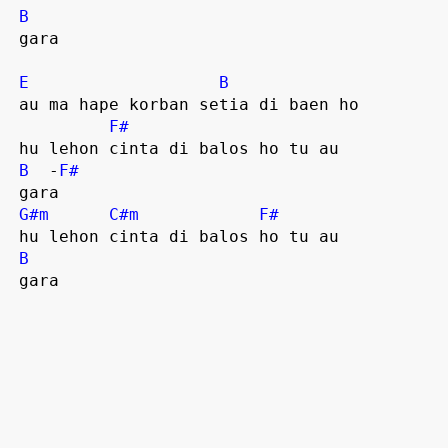
B
 gara  

E
B
 au ma hape korban setia di baen ho

F#
 hu lehon cinta di balos ho tu au

B
  -
F#
 gara  

G#m
C#m
F#
 hu lehon cinta di balos ho tu au

B
 gara  