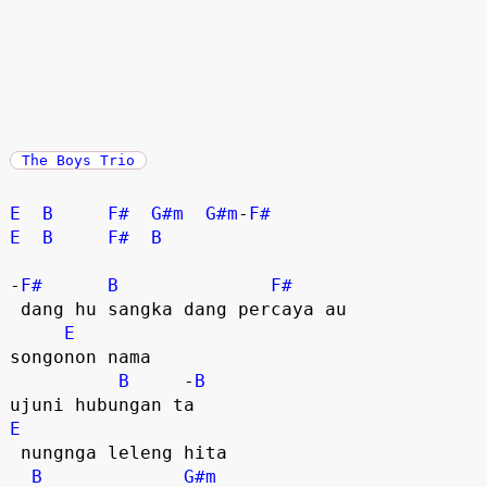
The Boys Trio
E
B
F#
G#m
G#m
-
F#
E
B
F#
B
-
F#
B
F#
 dang hu sangka dang percaya au  

E
songonon nama 

B
     -
B
E
 nungnga leleng hita

B
G#m