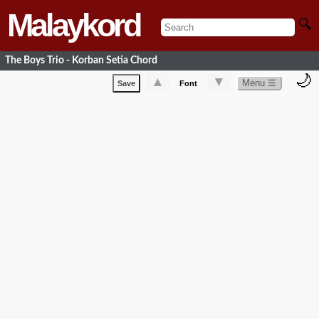
Malaykord
🔍
The Boys Trio - Korban Setia Chord
🌙
▲
▼
Menu ☰
Save
Font