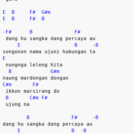
E
B
F#
G#m
E
B
F#
B
-
F#
B
F#
 dang hu sangka dang percaya au  

E
B
     -
B
E
 nungnga leleng hita

B
G#m
C#m
F#
 ikkon marsirang do 

B
C#m
F#
 ujung na  

B
F#
     -
B
dang hu sangka dang percaya au  

E
B
  -
B