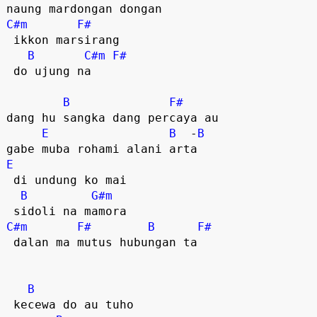
C#m
F#
 ikkon marsirang 

B
C#m
F#
 do ujung na  

B
F#
dang hu sangka dang percaya au  

E
B
  -
B
E
 di undung ko mai 

B
G#m
C#m
F#
B
F#
 dalan ma mutus hubungan ta  

B
 kecewa do au tuho  
