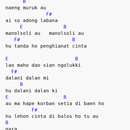
B
 naeng muruk au 

F#
 ai so adong labana  

E
B
 manolsoli au   manolsoli au  

F#
B
 hu tanda ho penghianat cinta  

E
B
 lao maho dao sian ngolukki  

F#
 dalani dalan mi

B
 hu dalani dalan ki  

E
B
 au ma hape korban setia di baen ho

F#
 hu lehon cinta di balos ho tu au

B
 gara  
