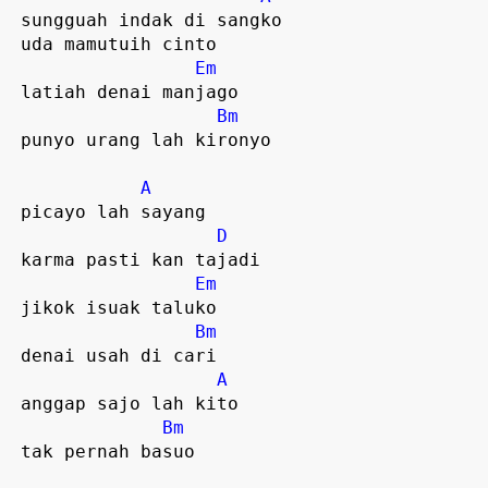
 sungguah indak di sangko

 uda mamutuih cinto

Em
 latiah denai manjago  

Bm
 punyo urang lah kironyo  

A
 picayo lah sayang  

D
 karma pasti kan tajadi  

Em
 jikok isuak taluko

Bm
 denai usah di cari

A
 anggap sajo lah kito

Bm
 tak pernah basuo  
