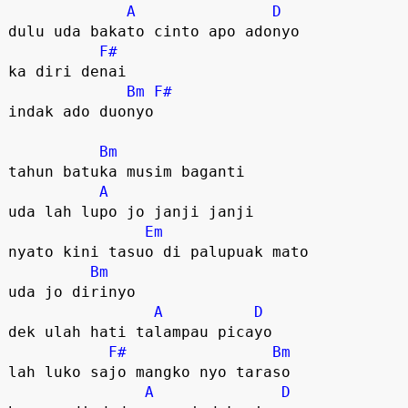
A
D
dulu uda bakato cinto apo adonyo

F#
ka diri denai 

Bm
F#
indak ado duonyo  

Bm
tahun batuka musim baganti

A
uda lah lupo jo janji janji

Em
nyato kini tasuo di palupuak mato

Bm
uda jo dirinyo  

A
D
dek ulah hati talampau picayo

F#
Bm
lah luko sajo mangko nyo taraso

A
D