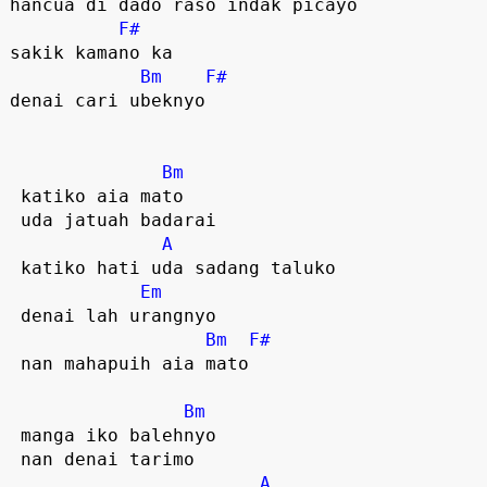
hancua di dado raso indak picayo

F#
sakik kamano ka 

Bm
F#
denai cari ubeknyo  

Bm
 katiko aia mato

 uda jatuah badarai

A
 katiko hati uda sadang taluko

Em
 denai lah urangnyo  

Bm
F#
 nan mahapuih aia mato  

Bm
 manga iko balehnyo

 nan denai tarimo

A