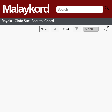
Malaykord
🔍
Rayola - Cinto Suci Badutoi Chord
🌙
▲
▼
Menu ☰
Save
Font