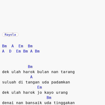
Rayola
Bm
A
Em
Bm
A
D
Em
Bm
A
Bm
Bm
dek ulah harok bulan nan tarang

A
suluah di tangan uda padamkan

Em
dek ulah harok jo kayo urang

Bm
denai nan bansaik uda tinggakan
