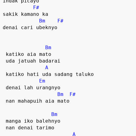
indak picayo

F#
sakik kamano ka 

Bm
F#
denai cari ubeknyo  

Bm
 katiko aia mato

 uda jatuah badarai

A
 katiko hati uda sadang taluko

Em
 denai lah urangnyo  

Bm
F#
 nan mahapuih aia mato  

Bm
 manga iko balehnyo

 nan denai tarimo

A