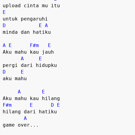
E
D
E
A
minda dan hatiku

A
E
F#m
E
Aku mahu kau jauh

A
E
D
E
aku mahu

A
E
F#m
E
D
E
hilang dari hatiku

A
game over...
