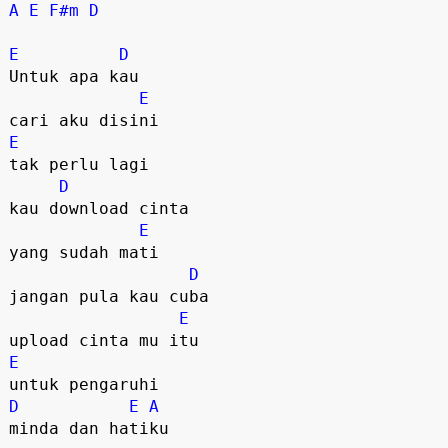
A
E
F#m
D
E
D
Untuk apa kau 

E
E
tak perlu lagi

D
kau download cinta 

E
yang sudah mati

D
jangan pula kau cuba

E
E
D
E
A
minda dan hatiku
