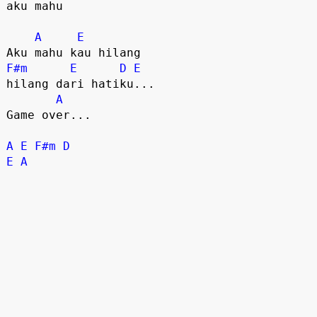
aku mahu

A
E
F#m
E
D
E
hilang dari hatiku...

A
Game over...

A
E
F#m
D
E
A