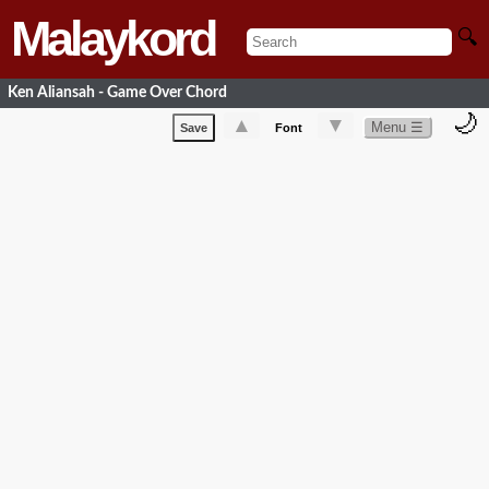
Malaykord
🔍
Ken Aliansah - Game Over Chord
🌙
▲
▼
Menu ☰
Save
Font