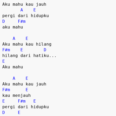
Aku mahu kau jauh

A
E
D
F#m
aku mahu

A
E
F#m
E
D
E
Aku mahu

A
E
F#m
E
E
F#m
E
D
E