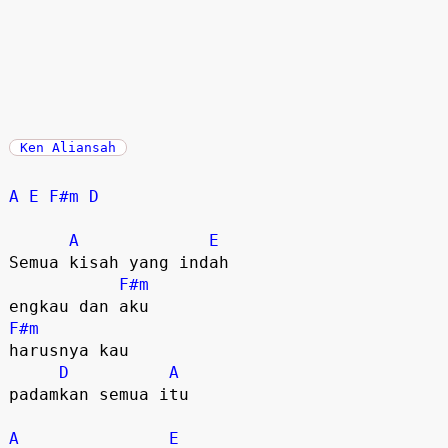
Ken Aliansah
A
E
F#m
D
A
E
Semua kisah yang indah 

F#m
F#m
harusnya kau 

D
A
padamkan semua itu

A
E