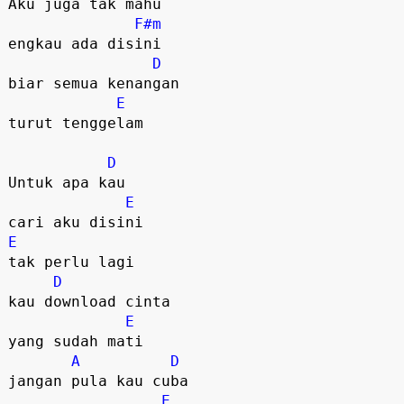
Aku juga tak mahu

F#m
engkau ada disini

D
biar semua kenangan

E
turut tenggelam

D
Untuk apa kau 

E
E
tak perlu lagi

D
kau download cinta 

E
yang sudah mati

A
D
jangan pula kau cuba

E