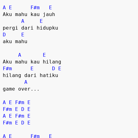
A
E
F#m
E
Aku mahu kau jauh

A
E
D
E
aku mahu

A
E
F#m
E
D
E
hilang dari hatiku

A
game over...

A
E
F#m
E
F#m
E
D
E
A
E
F#m
E
F#m
E
D
E
A
E
F#m
E