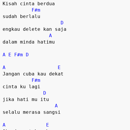
Kisah cinta berdua

F#m
sudah berlalu

D
engkau delete kan saja

A
dalam minda hatimu

A
E
F#m
D
A
E
Jangan cuba kau dekat

F#m
cinta ku lagi

D
jika hati mu itu

A
selalu merasa sangsi

A
E