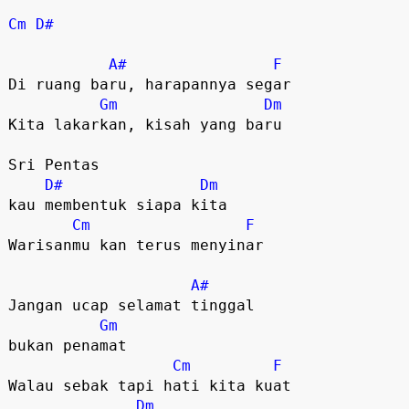
Cm
D#
A#
F
Di ruang baru, harapannya segar

Gm
Dm
Kita lakarkan, kisah yang baru

Sri Pentas 

D#
Dm
kau membentuk siapa kita

Cm
F
Warisanmu kan terus menyinar

A#
Jangan ucap selamat tinggal

Gm
bukan penamat

Cm
F
Walau sebak tapi hati kita kuat

Dm