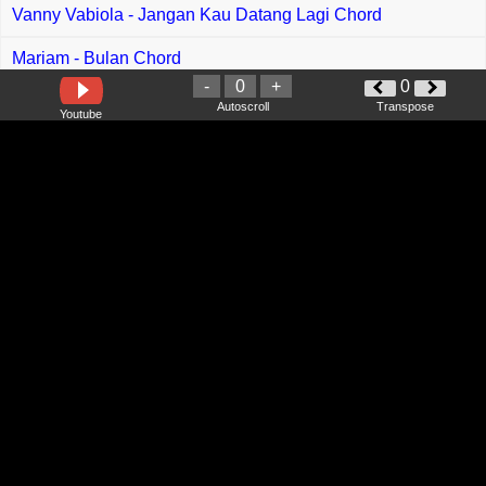
Vanny Vabiola - Jangan Kau Datang Lagi Chord
Mariam - Bulan Chord
-
0
+
0
Jayadi - Terima Kasih Chord
Autoscroll
Transpose
Youtube
Fiersa Besari - April Chord
Shinta Angely - Nyaman Ku Harap Luka Ku Dapat Chord
Raissa Ramadhani - Tak Bisa Gantikannya Chord
Nd Lala - Buah Hati Dikebas Orang Chord
Monosterio - Jadi Raya Tak Jadi Chord
Conan Gray - Vodka Cranberry Chord
Jay Jay - Perjalanan Ke Syurga Chord
Putra Aiman, Haikal Iman - Bahtera Kasih Chord