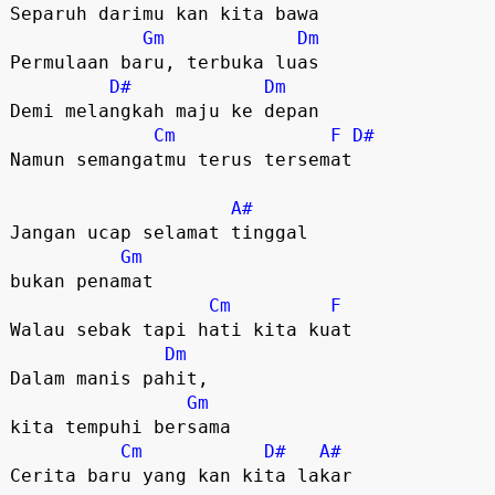
Separuh darimu kan kita bawa

Gm
Dm
Permulaan baru, terbuka luas

D#
Dm
Demi melangkah maju ke depan

Cm
F
D#
Namun semangatmu terus tersemat

A#
Jangan ucap selamat tinggal

Gm
bukan penamat

Cm
F
Walau sebak tapi hati kita kuat

Dm
Dalam manis pahit, 

Gm
kita tempuhi bersama

Cm
D#
A#
Cerita baru yang kan kita lakar
