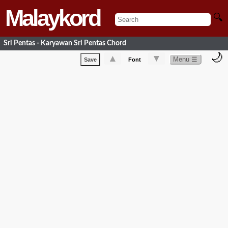
Malaykord
🔍
Sri Pentas - Karyawan Sri Pentas Chord
🌙
▲
▼
Menu ☰
Save
Font