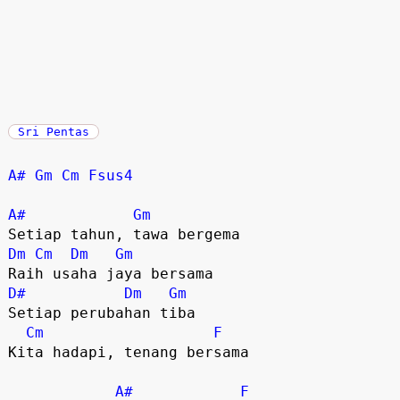
Sri Pentas
A#
Gm
Cm
Fsus4
A#
Gm
Dm
Cm
Dm
Gm
D#
Dm
Gm
Setiap perubahan tiba

Cm
F
Kita hadapi, tenang bersama

A#
F