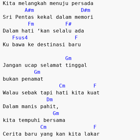
Kita melangkah menuju persada

A#m
D#m
Sri Pentas kekal dalam memori

Fm
F#
Dalam hati ‘kan selalu ada

Fsus4
F
Ku bawa ke destinasi baru

Gm
Jangan ucap selamat tinggal

Gm
bukan penamat

Cm
F
Walau sebak tapi hati kita kuat

Dm
Dalam manis pahit, 

Gm
kita tempuhi bersama

Cm
F
Cerita baru yang kan kita lakar
